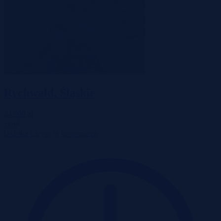
Rychwałd, Śląskie
24 500 zł
2
zł/m
Działka
Licytacja komornicza