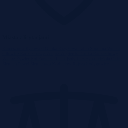
Miasta z licytacjami
Kamesznica
Rychwałd
Glinka
Krzyżowa
Laliki
Sopotnia Wielka
Gilowice
Radziechowy-Wieprz
Węgierska Górka
Radziechowy
Wieprz
Żywiec
Sól
Zarzecze
Las
Ujsoły
Juszczyna
Jeleśnia
Cisiec
Ślemień
Pewel Ślemieńska
Korbielów
Rajcza
Łodygowice