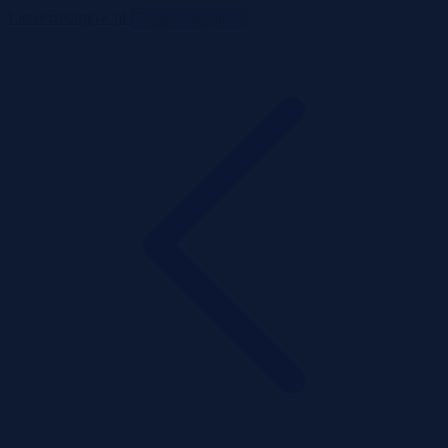
ListaPrzetargow.pl
Toggle navigation