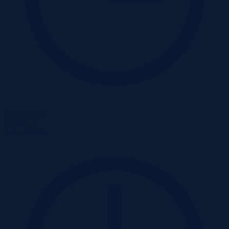
Zakończona
Działek:
0
Pow.:
0.08 ha