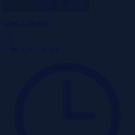
Glinka, Śląskie
6 525 zł
2
zł/m
Działka
Licytacja komornicza