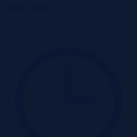
Glinka, Śląskie
15 525 zł
2
zł/m
Działka
Licytacja komornicza