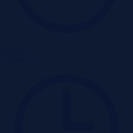
Zakończona
Działek:
1
Pow.:
0.0475 ha