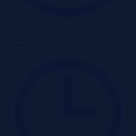
Zakończona
Działek:
1
Pow.:
0.0948 ha