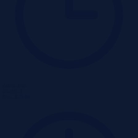
Zakończona
Działek:
3
Pow.:
0.26 ha