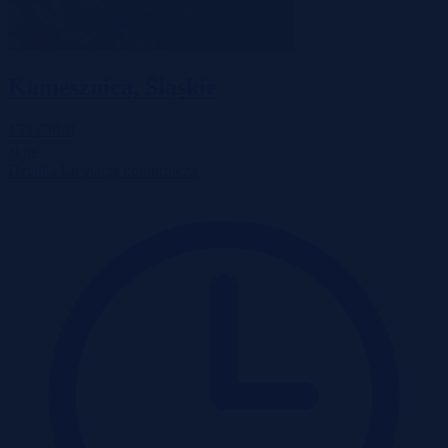
Kamesznica, Śląskie
153 750 zł
2
zł/m
Działka
Licytacja komornicza