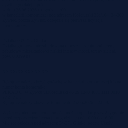
cywilnego (dalej: kpc),
w dniu 26.06.2026 r. o godz. 11:00
w kancelarii komorniczej pod adresem Kościuszki 33a/104, 34-300
Żywiec, poczta Żywiec, odbędzie się pierwsza licytacja
nieruchomości:
Działka 9322/1 - Glinka
Działka gruntowa niezabudowana o przeznaczeniu pod tereny
zabudowy mieszkaniowej niskiej intensywności, tereny zieleni,
pow. 0,0399 ha
XXXX/XXXXXXXX/X
Rękojmię należy złożyć gotówką w kancelarii komorniczej lub na
numer konta komornika:
PEKAO O. w Żywcu ul.Kościuszki 46 29 1240 4881 1111 0010
2755 7537
Rękojmię należy złożyć w terminie do 25.06.2026 r. 23:59.
Wyżej wymienione nieruchomości można oglądać przez 2 tygodnie
przed rozpoczęciem licytacji, w godzinach od 10:00 do 16:00.
Miejsce oględzin pod adresem: 34-371 Glinka, poczta Ujsoły.