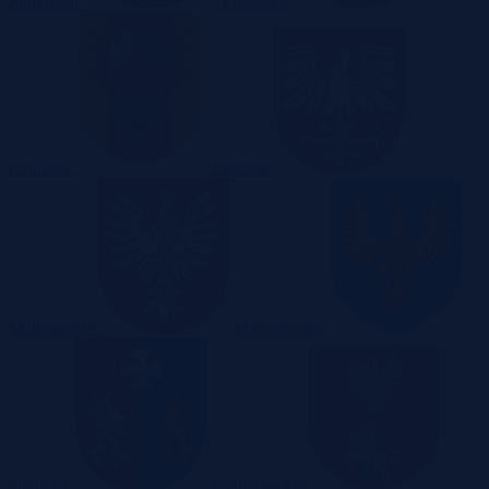
Pomorskie
Lubelskie
Lubuskie
Łódzkie
Małopolskie
Mazowieckie
Opolskie
Podkarpackie