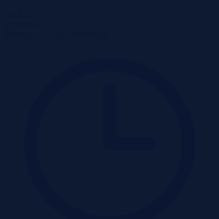
226 832 zł
2
3 996 zł/m
Mieszkanie
Licytacja komornicza