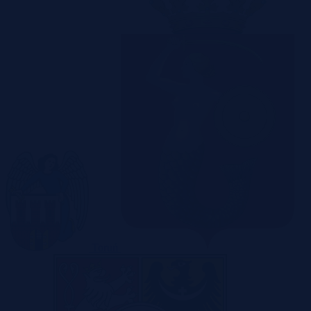
Toruń