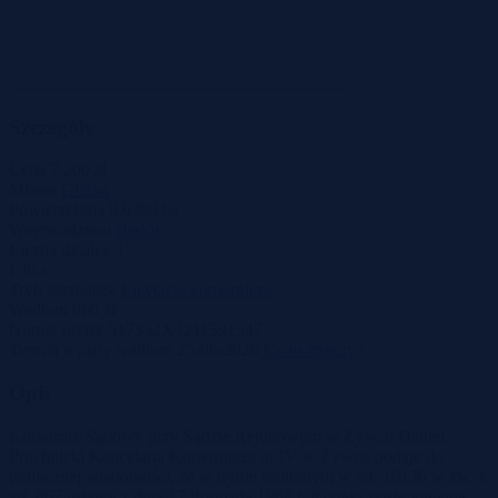
Szczegóły
Cena
7 200 zł
Miasto
Glinka
Powierzchnia
0.0399 ha
Województwo
śląskie
Liczba działek
1
Ulica
Tryb sprzedaży
Licytacja komornicza
Wadium
960 zł
Numer oferty
517332X1211591547
Termin wpłaty wadium
25-06-2026
Co to znaczy?
Opis
Komornik Sądowy przy Sądzie Rejonowym w Żywcu Daniel
Pruchnicki Kancelaria Komornicza nr IV w Żywcu podaje do
publicznej wiadomości, że w trybie ustalonym w art. 10136 w zw. z
art. 867 ustawy z dnia 17 listopada 1964 r. Kodeks postępowania