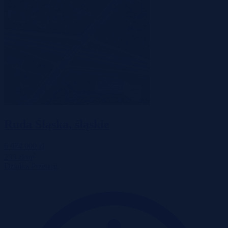
Ruda Śląska, śląskie
6 074 000 zł
2
233 zł/m
Działka
Przetarg