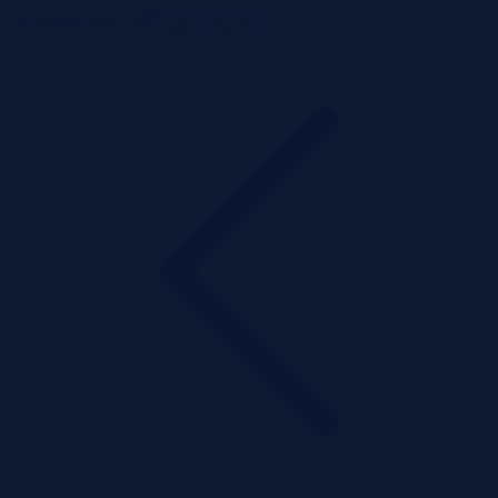
ListaPrzetargow.pl
Toggle navigation