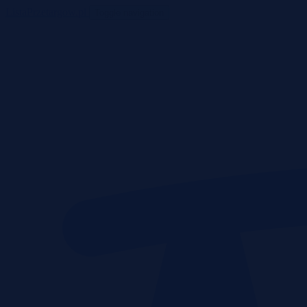
ListaPrzetargow.pl
Toggle navigation