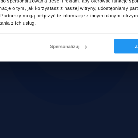
do spersonalizowania treści i reklam, aby oferować funkcje sp
ormacje o tym, jak korzystasz z naszej witryny, udostępniamy p
Partnerzy mogą połączyć te informacje z innymi danymi otrzym
nia z ich usług.
Spersonalizuj
Z