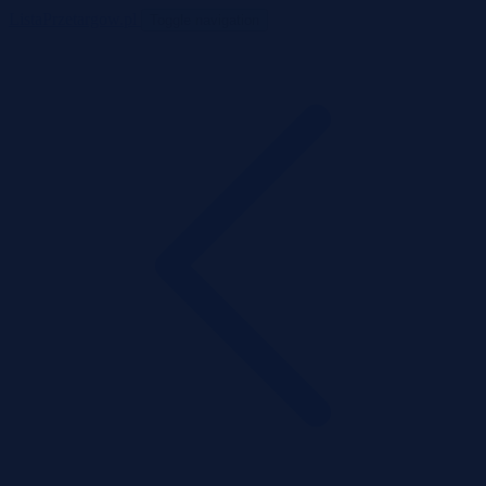
ListaPrzetargow.pl
Toggle navigation