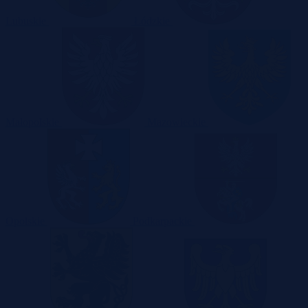
Lubuskie
Łódzkie
Małopolskie
Mazowieckie
Opolskie
Podkarpackie