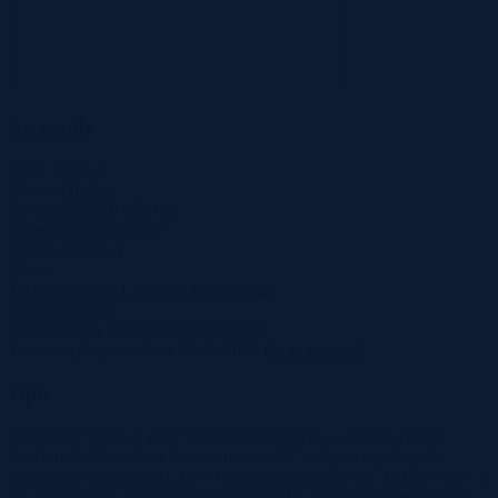
Szczegóły
Cena
7 350 zł
Miasto
Glinka
Powierzchnia
0.0539 ha
Województwo
śląskie
Liczba działek
1
Ulica
Tryb sprzedaży
Licytacja komornicza
Wadium
980 zł
Numer oferty
517335X1211598573
Termin wpłaty wadium
25-06-2026
Co to znaczy?
Opis
Komornik Sądowy przy Sądzie Rejonowym w Żywcu Daniel
Pruchnicki Kancelaria Komornicza nr IV w Żywcu podaje do
publicznej wiadomości, że w trybie ustalonym w art. 10136 w zw. z
art. 867 ustawy z dnia 17 listopada 1964 r. Kodeks postępowania