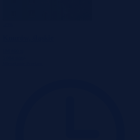
-29%
Knurów, śląskie
188 890 zł
2
5 064 zł/m
Mieszkanie
Przetarg