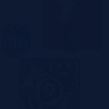
Toruń