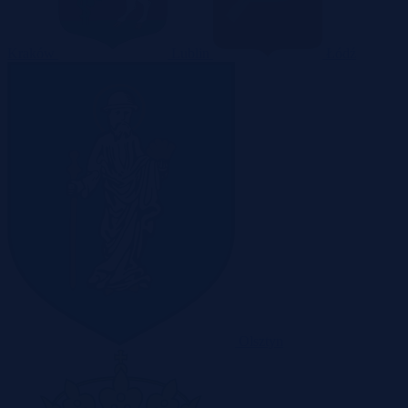
Kraków
Lublin
Łódź
Olsztyn