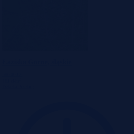
Łaziska Górne, śląskie
586 000 zł
2
161 zł/m
Działka
Przetarg