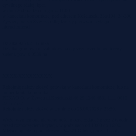
cywilnego (dalej: kpc),
w dniu 26.06.2026 r. o godz. 11:00
w kancelarii komorniczej pod adresem Kościuszki 33a/104, 34-300
Żywiec, poczta Żywiec, odbędzie się pierwsza licytacja
nieruchomości:
Działka 9253/2 - Glinka
Działka gruntowa niezabudowana o przeznaczeniu pod tereny
zieleni, pow. 0,0539 ha
XXXX/XXXXXXXX/X
Rękojmię należy złożyć gotówką w kancelarii komorniczej lub na
numer konta komornika:
PEKAO O. w Żywcu ul.Kościuszki 46 29 1240 4881 1111 0010
2755 7537
Rękojmię należy złożyć w terminie do 25.06.2026 r. 23:59.
Wyżej wymienione nieruchomości można oglądać przez 2 tygodnie
przed rozpoczęciem licytacji, w godzinach od 10:00 do 16:00.
Miejsce oględzin pod adresem: 34-371 Glinka, poczta Ujsoły.