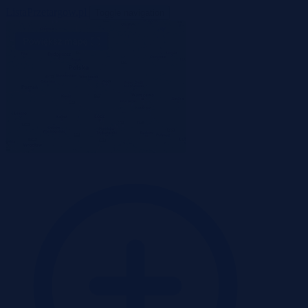
ListaPrzetargow.pl
Toggle navigation