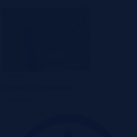
Zakończona
Debrzno Wieś, wielkopolskie
Działka
Przetarg