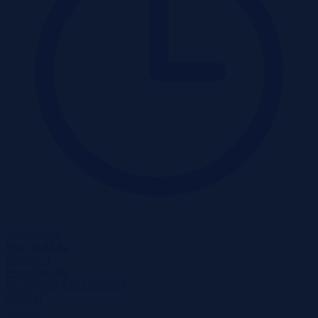
Zakończona
Pow.:
0.05 ha
Działek:
1
Pow.:
0.05 ha
Nr:
517990 X1213132583
8 000 zł
2
16 zł/m