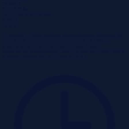
Działek:
1
Pow.:
0.05 ha
Nr:
517988 X1213127899
8 000 zł
2
16 zł/m
Na sprzedaż w drodze przetargu nieograniczonego oferowana jest
nieruchomość gruntowa nierolna o powierzchni 0,0500 ha,
położona w miejscowości wiejskiej w gminie Lipka w
województwie wielkopolskim. Cena wywoławcza wynosi 8 000 zł,
a przetarg zaplanowano na 23 czerwca 2026 r.