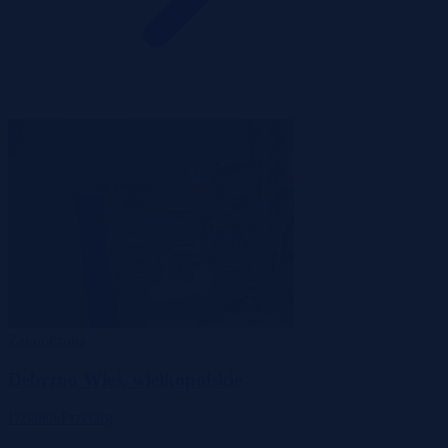
Zakończona
Debrzno Wieś, wielkopolskie
Działka
Przetarg