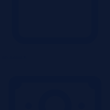
daty dodania
▼