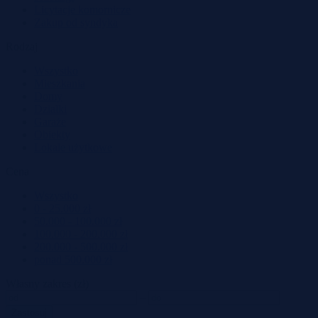
Licytacje komornicze
Zakup od syndyka
Rodzaj
Wszystko
Mieszkania
Domy
Działki
Garaże
Obiekty
Lokale użytkowe
Cena
Wszystko
0 - 25.000 zł
50.000 - 100.000 zł
100.000 - 200.000 zł
200.000 - 500.000 zł
ponad 500.000 zł
Własny zakres (zł)
–
Zastosuj