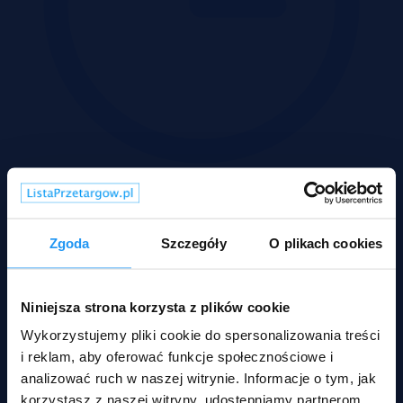
Zakończona
Pow.:
0.05 ha
Zgoda
Szczegóły
O plikach cookies
Działek:
1
Pow.:
0.05 ha
Nr:
517991 X1213134925
8 000 zł
Niniejsza strona korzysta z plików cookie
2
16 zł/m
Wykorzystujemy pliki cookie do spersonalizowania treści
Do przetargu nieograniczonego przeznaczono nieruchomość
i reklam, aby oferować funkcje społecznościowe i
gruntową nierolną o powierzchni 0,0500 ha, położoną w
miejscowości wiejskiej Debrzno Wieś w powiecie złotowskim (woj.
analizować ruch w naszej witrynie. Informacje o tym, jak
wielkopolskie). Cena wywoławcza działki wynosi 8 000 zł, a
korzystasz z naszej witryny, udostępniamy partnerom