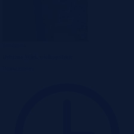
Zakończona
Debrzno Wieś, wielkopolskie
Działka
Przetarg