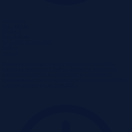
Zakończona
Pow.:
0.05 ha
Działek:
1
Pow.:
0.05 ha
Nr:
517987 X1213125557
8 000 zł
2
16 zł/m
Do przetargu nieograniczonego wystawiono nierolną działkę
gruntową o powierzchni 0,0500 ha, położoną w miejscowości
wiejskiej Debrzno Wieś w gminie Lipka, w województwie
wielkopolskim. Cena wywoławcza nieruchomości wynosi 8 000 zł,
a przetarg zaplanowano na 23.06.2026 r.