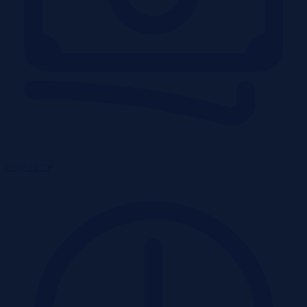
2
ceny za m