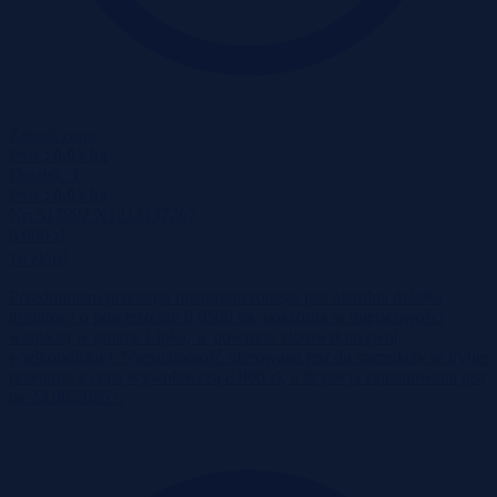
Zakończona
Pow.:
0.05 ha
Działek:
1
Pow.:
0.05 ha
Nr:
517992 X1213137267
8 000 zł
2
16 zł/m
Przedmiotem przetargu nieograniczonego jest nierolna działka
gruntowa o powierzchni 0,0500 ha, położona w miejscowości
wiejskiej w gminie Lipka, w powiecie złotowskim (woj.
wielkopolskie). Nieruchomość oferowana jest do sprzedaży w trybie
przetargu z ceną wywoławczą 8 000 zł, a licytacja zaplanowana jest
na 23.06.2026 r.