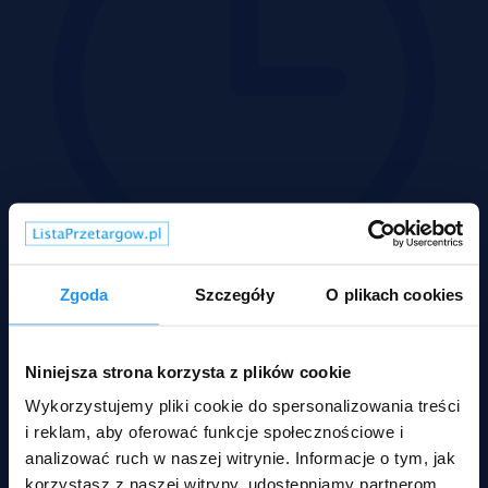
Zgoda
Szczegóły
O plikach cookies
02-09-2026
Działek:
0
Pow.:
0 ha
Niniejsza strona korzysta z plików cookie
Nr:
532297 X1246639577
Wykorzystujemy pliki cookie do spersonalizowania treści
3 104 zł
2
i reklam, aby oferować funkcje społecznościowe i
zł/m
analizować ruch w naszej witrynie. Informacje o tym, jak
Przedmiotem przetargu syndyka są niezabudowane działki
korzystasz z naszej witryny, udostępniamy partnerom