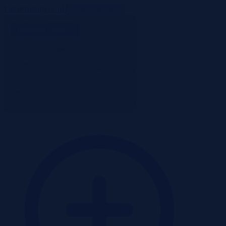
ListaPrzetargow.pl
Toggle navigation