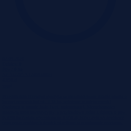
02-09-2026
Działek:
0
Pow.:
0 ha
Nr:
532295 X1246634893
4 056 zł
2
zł/m
Przedmiotem przetargu syndyka są niezabudowane działki gruntu o
łącznej powierzchni ok. 2,18 ha, położone w miejscowości
Osobnica w gminie Jasło (woj. małopolskie). Nieruchomości
stanowią teren inwestycyjny, a przykładowo jedna z działek o pow.
0,3088 ha została wyceniona na 4 056 zł, przy czym szczegółowe
ceny poszczególnych działek określono w regulaminie przetargu.