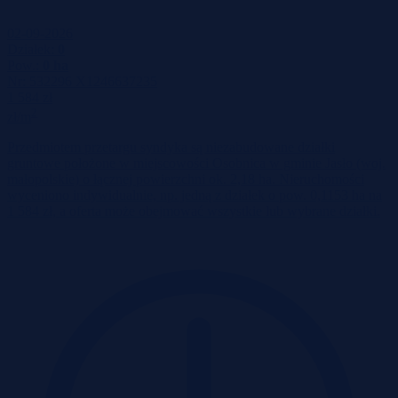
02-09-2026
Działek:
0
Pow.:
0 ha
Nr:
532296 X1246637235
1 584 zł
2
zł/m
Przedmiotem przetargu syndyka są niezabudowane działki
gruntowe położone w miejscowości Osobnica w gminie Jasło (woj.
małopolskie) o łącznej powierzchni ok. 2,18 ha. Nieruchomości
wyceniono indywidualnie, np. jedną z działek o pow. 0,1153 ha na
1 584 zł, a oferta może obejmować wszystkie lub wybrane działki.