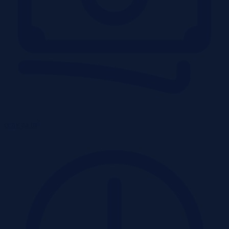
2
ceny za m