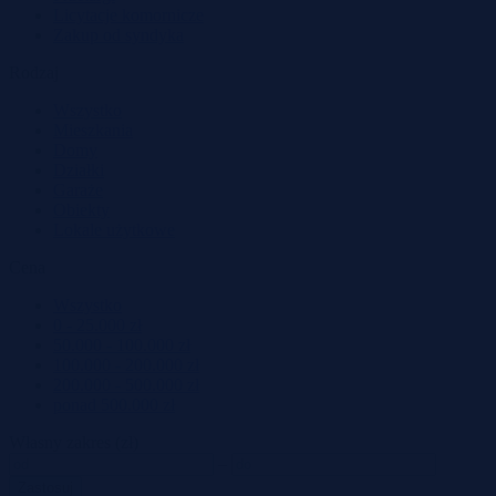
Licytacje komornicze
Zakup od syndyka
Rodzaj
Wszystko
Mieszkania
Domy
Działki
Garaże
Obiekty
Lokale użytkowe
Cena
Wszystko
0 - 25.000 zł
50.000 - 100.000 zł
100.000 - 200.000 zł
200.000 - 500.000 zł
ponad 500.000 zł
Własny zakres (zł)
–
Zastosuj