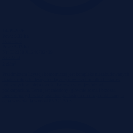
14-09-2026
Pow.:
5.33 ha
Działek:
0
Pow.:
5.33 ha
Nr:
532358 X1246782439
85 322 zł
2
2 zł/m
Przedmiotem licytacji komorniczej jest kompleks niezabudowanych
działek rolnych i leśnych o łącznej powierzchni kilku hektarów,
położonych w miejscowości Borowa w województwie
podkarpackim. Teren jest zalesiony (głównie sosna i brzoza),
nieuzbrojony, bez bezpośredniego dostępu do drogi publicznej, a
cena wywołania wynosi 85 321,50 zł.