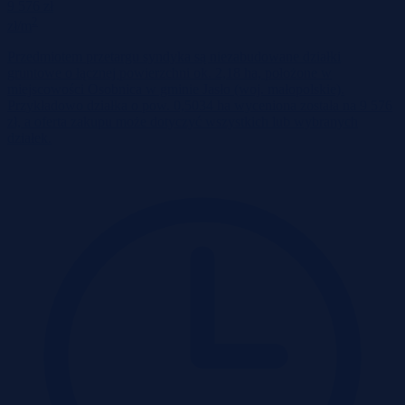
9 576 zł
2
zł/m
Przedmiotem przetargu syndyka są niezabudowane działki
gruntowe o łącznej powierzchni ok. 2,18 ha, położone w
miejscowości Osobnica w gminie Jasło (woj. małopolskie).
Przykładowo działka o pow. 0,5034 ha wyceniona została na 9 576
zł, a oferta zakupu może dotyczyć wszystkich lub wybranych
działek.