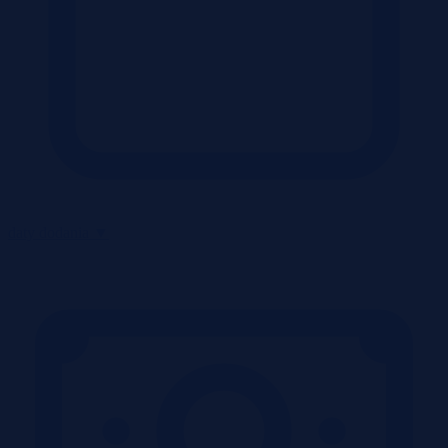
daty dodania
▼