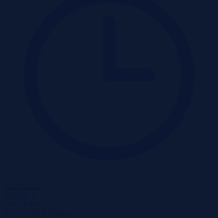
02-09-2026
Działek:
0
Pow.:
0 ha
Nr:
532294 X1246632551