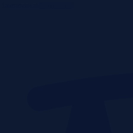
ListaPrzetargow.pl
Toggle navigation