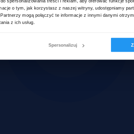
do spersonalizowania treści i reklam, aby oferować funkcje sp
ormacje o tym, jak korzystasz z naszej witryny, udostępniamy p
Partnerzy mogą połączyć te informacje z innymi danymi otrzym
nia z ich usług.
Spersonalizuj
Z