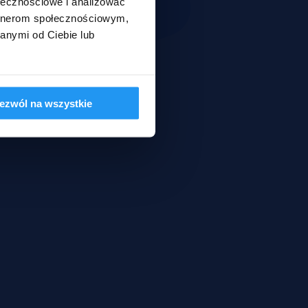
ołecznościowe i analizować
artnerom społecznościowym,
anymi od Ciebie lub
ezwól na wszystkie