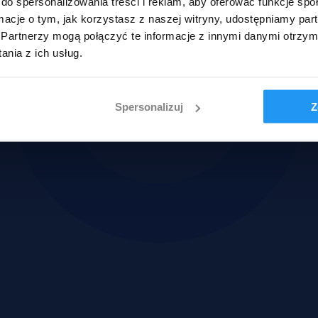
do spersonalizowania treści i reklam, aby oferować funkcje sp
ormacje o tym, jak korzystasz z naszej witryny, udostępniamy p
Partnerzy mogą połączyć te informacje z innymi danymi otrzym
nia z ich usług.
Spersonalizuj
Z