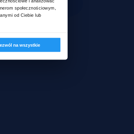
ołecznościowe i analizować
artnerom społecznościowym,
anymi od Ciebie lub
ezwól na wszystkie