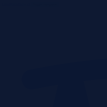
ListaPrzetargow.pl
Toggle navigation