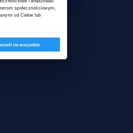
ołecznościowe i analizować
artnerom społecznościowym,
anymi od Ciebie lub
ezwól na wszystkie