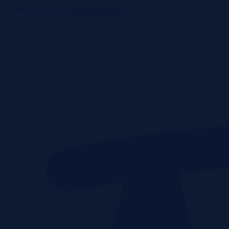
ListaPrzetargow.pl
Toggle navigation