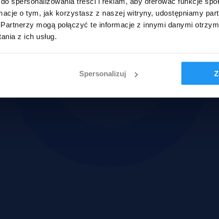
do spersonalizowania treści i reklam, aby oferować funkcje sp
ormacje o tym, jak korzystasz z naszej witryny, udostępniamy p
Partnerzy mogą połączyć te informacje z innymi danymi otrzym
nia z ich usług.
Spersonalizuj
Z