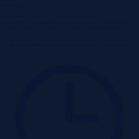
2
40 000 zł/m
Nieruchomość gruntowa zabudowana garażem
jednostanowiskowym położona jest w Gorzowie Wielkopolskim i
stanowi udział 1/81 w działkach o łącznej powierzchni gruntu
odpowiadającej miejscu garażowemu. Garaż sprzedawany jest w
drodze przetargu ustnego nieograniczonego organizowanego przez
miasto, z obowiązkiem wniesienia wadium przed terminem licytacji.