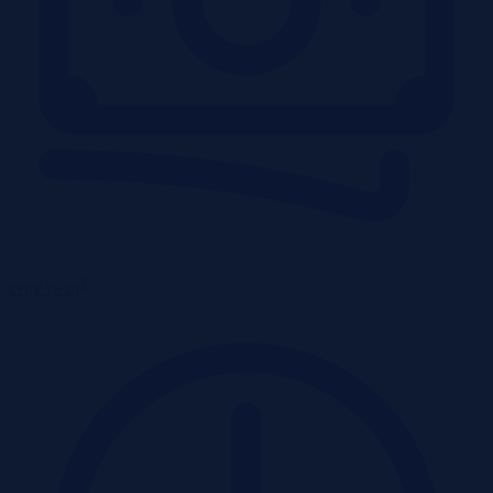
2
ceny za m