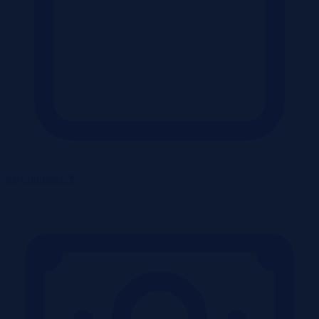
daty dodania
▼