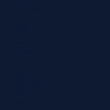
Licytacje komornicze
Zakup od syndyka
Rodzaj
Wszystko
Mieszkania
Domy
Działki
Garaże
Obiekty
Lokale użytkowe
Cena
Wszystko
0 - 100.000 zł
100.000 - 200.000 zł
200.000 - 300.000 zł
300.000 - 500.000 zł
500.000 - 1 mln zł
ponad 1 mln zł
Własny zakres (zł)
–