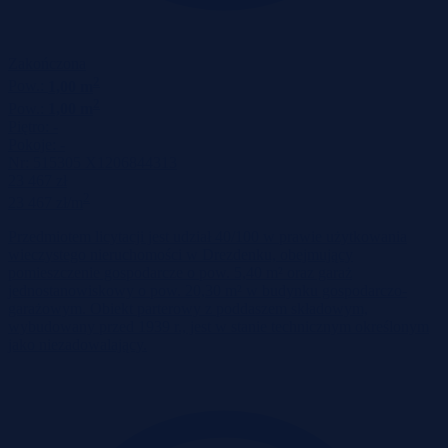
Zakończona
2
Pow.:
1,00 m
2
Pow.:
1,00 m
Piętro:
-
Pokoje:
-
Nr:
515305 X1206844313
23 467 zł
2
23 467 zł/m
Przedmiotem licytacji jest udział 40/100 w prawie użytkowania
wieczystego nieruchomości w Drezdenku, obejmujący
pomieszczenie gospodarcze o pow. 5,40 m² oraz garaż
jednostanowiskowy o pow. 20,30 m² w budynku gospodarczo-
garażowym. Obiekt parterowy z poddaszem składowym,
wybudowany przed 1939 r., jest w stanie technicznym określonym
jako niezadowalający.