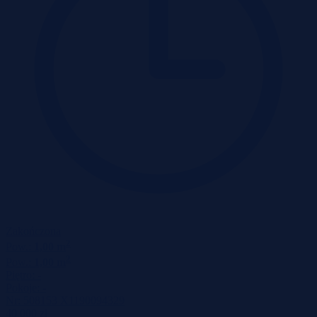
Zakończona
2
Pow.:
1,00 m
2
Pow.:
1,00 m
Piętro:
-
Pokoje:
-
Nr:
508153 X1190094329
40 000 zł