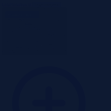
ListaPrzetargow.pl
Toggle navigation