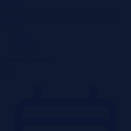
Zastosuj
Metraż (m²)
–
Zastosuj
Udział %
Wszystko
Z udziałem
Bez udziału
Przetargi garaże
Sortuj: