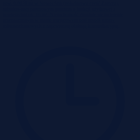
pow. 0,0039 ha w Nowej Soli (południowa część Zatorza),
zabudowanej parterowym garażem o funkcji użytkowej i
powierzchni ok. 16 m². Nieruchomość znajduje się na terenie
przeznaczonym w planie miejscowym pod zespół garaży
jednopoziomowych z zapewnioną obsługą komunikacyjną.