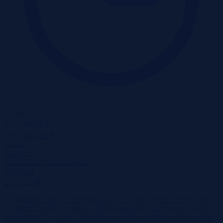
13-08-2026
2
Pow.:
16,15 m
2
Pow.:
16,15 m
Piętro:
-
Pokoje:
-
Nr:
529195 X1239374693
35 000 zł
2
2 167 zł/m
Na przetargu ustnym nieograniczonym w Nowej Soli oferowana
jest nieruchomość gruntowa zabudowana budynkiem garażowym o
powierzchni 16,15 m², położona w obrębie miasta. Garaż znajduje