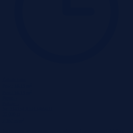
Zakończona
2
Pow.:
16,15 m
2
Pow.:
16,15 m
Piętro:
-
Pokoje:
-
Nr:
518134 X1213469831
35 000 zł
2
2 167 zł/m
Na przetarg wystawiono prawo własności zabudowanej działki o