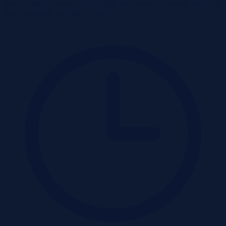
się na działce o powierzchni 0,0039 ha i stanowi własność gminy, a
nabycie nastąpi w drodze licytacji.