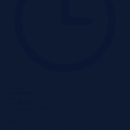
09-09-2026
Pow.:
0.0896 ha
Działek:
1
Pow.:
0.0896 ha
Nr:
532181 X1246367905
109 200 zł
2
122 zł/m