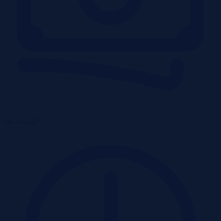
2
ceny za m