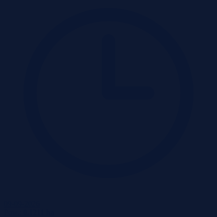
09-09-2026
Pow.:
0.1211 ha