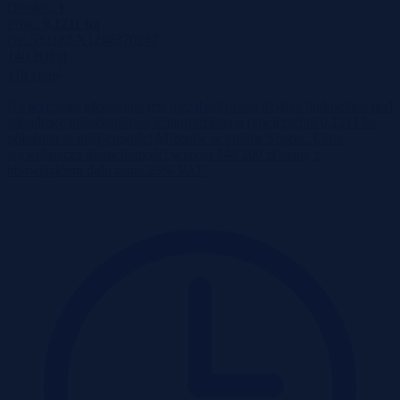
Działek:
1
Pow.:
0.1211 ha
Nr:
532182 X1246370247
140 200 zł
2
116 zł/m
Na przetargu oferowana jest niezabudowana działka budowlana pod
zabudowę mieszkaniową jednorodzinną o powierzchni 0,1211 ha,
położona w miejscowości Mizerów w gminie Suszec. Cena
wywoławcza nieruchomości wynosi 140 200 zł netto, z
obowiązkiem doliczenia 23% VAT.