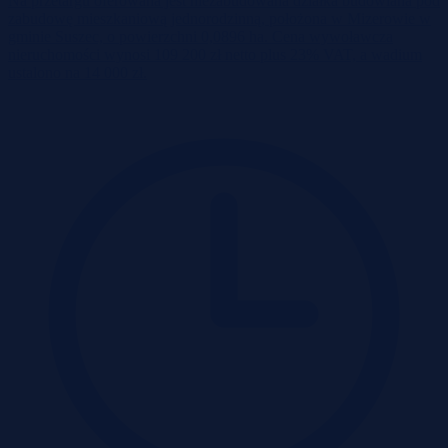
Na przetargu oferowana jest niezabudowana działka budowlana pod
zabudowę mieszkaniową jednorodzinną, położona w Mizerowie w
gminie Suszec, o powierzchni 0,0896 ha. Cena wywoławcza
nieruchomości wynosi 109 200 zł netto plus 23% VAT, a wadium
ustalono na 14 000 zł.