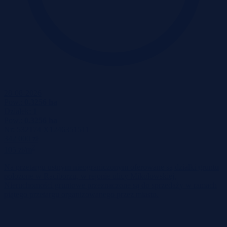
28-08-2026
Pow.:
0.3256 ha
Działek:
1
Pow.:
0.3256 ha
Nr:
532174 X1246351511
342 000 zł
2
105 zł/m
Na przetargu ustnym nieograniczonym oferowane są działki gruntu
położone w Raciborzu, w rejonie ulicy Mikołowskiej.
Nieruchomości gruntowe przeznaczone są do sprzedaży w ramach
piątego przetargu organizowanego przez miasto.