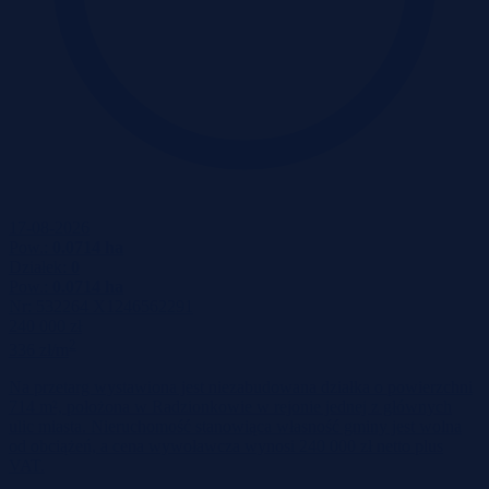
17-08-2026
Pow.:
0.0714 ha
Działek:
0
Pow.:
0.0714 ha
Nr:
532264 X1246562291
240 000 zł
2
336 zł/m
Na przetarg wystawiona jest niezabudowana działka o powierzchni
714 m², położona w Radzionkowie w rejonie jednej z głównych
ulic miasta. Nieruchomość stanowiąca własność gminy jest wolna
od obciążeń, a cena wywoławcza wynosi 240 000 zł netto plus
VAT.