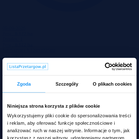
09-09-2026
Pow.:
0.122 ha
Działek:
1
Pow.:
0.122 ha
Nr:
532183 X1246372589
141 200 zł
2
116 zł/m
Na przetargu oferowana jest niezabudowana działka budowlana o
powierzchni 0,1220 ha, położona w miejscowości Mizerów w
Zgoda
Szczegóły
O plikach cookies
gminie Suszec, przeznaczona pod zabudowę mieszkaniową
jednorodzinną. Cena wywoławcza nieruchomości wynosi 141 200
zł netto, do której zostanie doliczony podatek VAT 23%.
Niniejsza strona korzysta z plików cookie
Wykorzystujemy pliki cookie do spersonalizowania treści
i reklam, aby oferować funkcje społecznościowe i
analizować ruch w naszej witrynie. Informacje o tym, jak
korzystasz z naszej witryny, udostępniamy partnerom