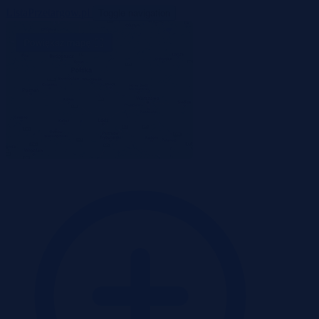
ListaPrzetargow.pl
Toggle navigation