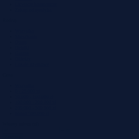
Licytacje komornicze
Zakup od syndyka
Rodzaj
Wszystko
Mieszkania
Domy
Działki
Garaże
Obiekty
Lokale użytkowe
Cena
Wszystko
0 - 25.000 zł
50.000 - 100.000 zł
100.000 - 200.000 zł
200.000 - 500.000 zł
ponad 500.000 zł
Własny zakres (zł)
–
Zastosuj