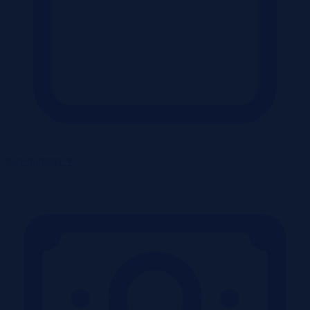
daty dodania
▼