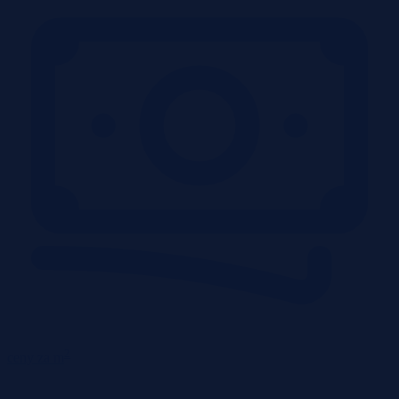
2
ceny za m