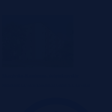
Skarżysko-Kamienna, świętokrzyskie
Mieszkanie
Licytacja komornicza
Udział %
E-Licytacja