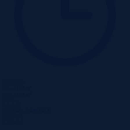
30-08-2026
2
Pow.:
41,50 m
2
Pow.:
41,50 m
Piętro:
-
Pokoje:
2
Nr:
531201 X1244072745
280 000 zł
2
6 747 zł/m