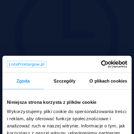
Zgoda
Szczegóły
O plikach cookies
Niniejsza strona korzysta z plików cookie
29-09-2026
2
Pow.:
37,60 m
Wykorzystujemy pliki cookie do spersonalizowania treści
2
Pow.:
37,60 m
i reklam, aby oferować funkcje społecznościowe i
Piętro:
1
analizować ruch w naszej witrynie. Informacje o tym, jak
Pokoje:
2
korzystasz z naszej witryny, udostępniamy partnerom
Nr:
531552 X1244894787