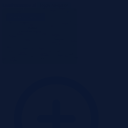
ListaPrzetargow.pl
Toggle navigation