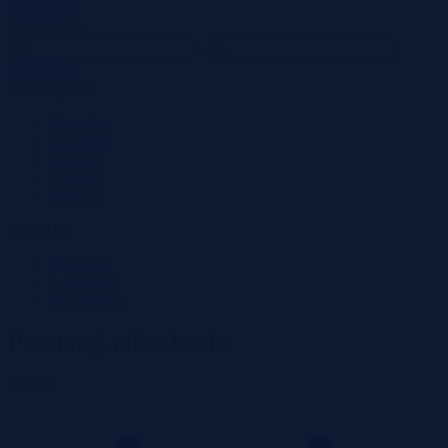
Zastosuj
Metraż (m²)
–
Zastosuj
Liczba pokoi
Wszystko
kawalerka
2 pokoje
3 pokoje
ponad 3
Udział %
Wszystko
Z udziałem
Bez udziału
Przetargi mieszkania
Sortuj: