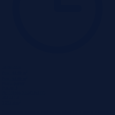
18-08-2026
2
Pow.:
61,90 m
2
Pow.:
61,90 m
Piętro:
parter
Pokoje:
3
Nr:
531666 X1245161775
201 217 zł
2
3 251 zł/m
Przedmiotem przetargu syndyka jest udział 1/2 w prawie własności