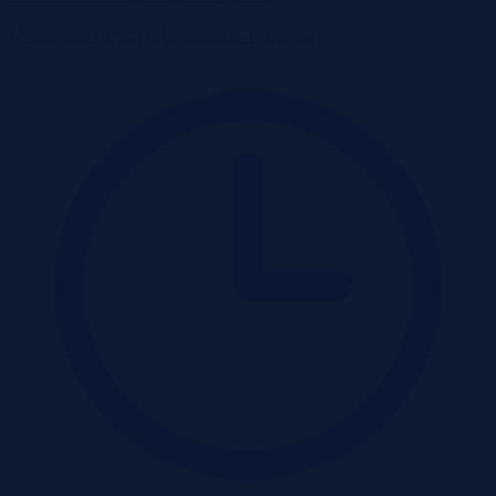
Mieszkanie
Licytacja komornicza
E-Licytacja