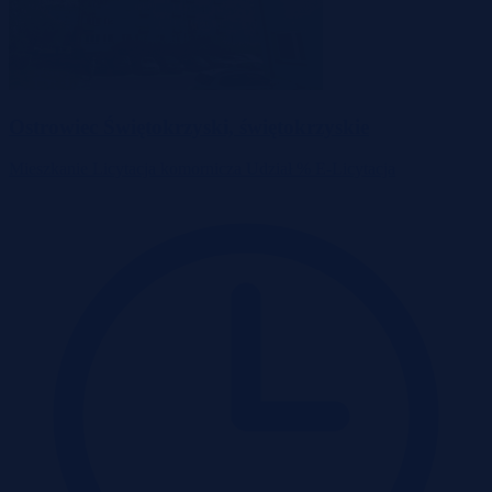
Ostrowiec Świętokrzyski, świętokrzyskie
Mieszkanie
Licytacja komornicza
Udział %
E-Licytacja