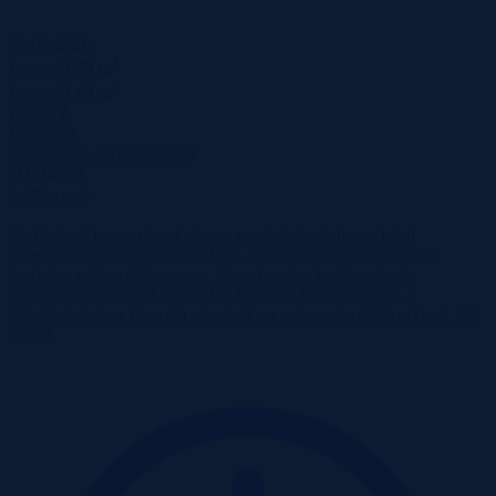
08-09-2026
2
Pow.:
44,00 m
2
Pow.:
44,00 m
Piętro:
2
Pokoje:
2
Nr:
531541 X1244869025
166 125 zł
2
3 776 zł/m
Na licytacji komorniczej oferowany jest 2‑pokojowy lokal
mieszkalny o powierzchni 44 m², położony na drugim piętrze
budynku wielorodzinnego w Starachowicach. Mieszkanie
dwustronne (wschód–zachód) z kuchnią, łazienką z WC i
przedpokojem, z prawem własności, a cena wywołania wynosi 166
125 zł.