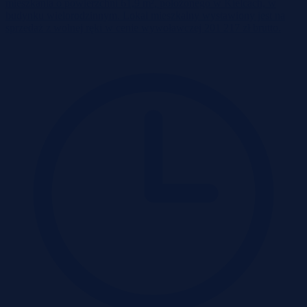
mieszkania o powierzchni 61,9 m², położonego w Kielcach, w
budynku wielorodzinnym. Lokal mieszkalny wystawiony jest na
sprzedaż z wolnej ręki w cenie wywoławczej 201 217 zł brutto.