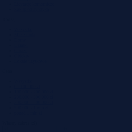
Licytacje komornicze
Zakup od syndyka
Rodzaj
Wszystko
Mieszkania
Domy
Działki
Garaże
Obiekty
Lokale użytkowe
Cena
Wszystko
0 - 100.000 zł
100.000 - 200.000 zł
200.000 - 300.000 zł
300.000 - 500.000 zł
500.000 - 1 mln zł
ponad 1 mln zł
Własny zakres (zł)
–