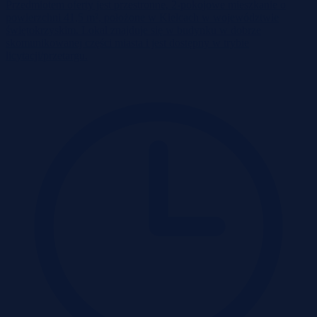
Przedmiotem oferty jest przestronne, 2‑pokojowe mieszkanie o
powierzchni 41,5 m², położone w Kielcach w województwie
świętokrzyskim. Lokal znajduje się w budynku w dobrze
skomunikowanej części miasta i jest dostępny w trybie
licytacji/przetargu.