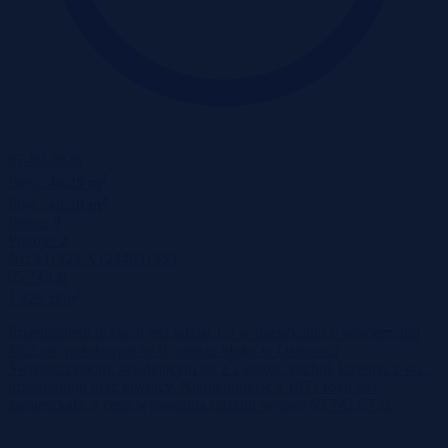
07-09-2026
2
Pow.:
46,20 m
2
Pow.:
46,20 m
Piętro:
9
Pokoje:
2
Nr:
531525 X1244831553
65 743 zł
2
1 423 zł/m
Przedmiotem licytacji jest udział 1/2 w mieszkaniu o powierzchni
46,2 m², położonym na 9. piętrze bloku w Ostrowcu
Świętokrzyskim, składającym się z 2 pokoi, kuchni, łazienki z WC,
przedpokoju oraz piwnicy. Nieruchomość z 1971 roku jest
zamieszkała, a cena wywołania udziału wynosi 65 742,67 zł.