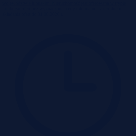
województwie lubuskim. Nieruchomość jest oferowana w trybie
konkursu ofert bez wyznaczonej ceny minimalnej, z terminem
składania ofert do 31.08.2026 r.