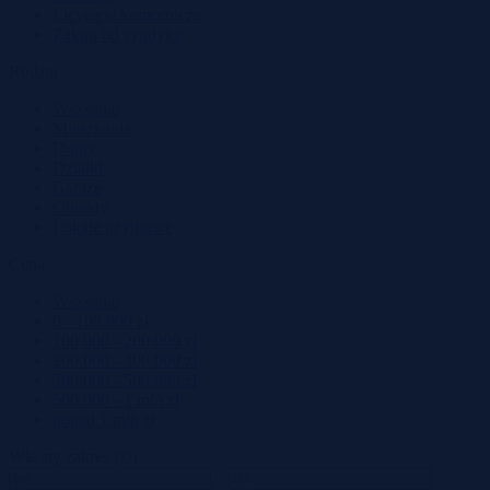
Licytacje komornicze
Zakup od syndyka
Rodzaj
Wszystko
Mieszkania
Domy
Działki
Garaże
Obiekty
Lokale użytkowe
Cena
Wszystko
0 - 100.000 zł
100.000 - 200.000 zł
200.000 - 300.000 zł
300.000 - 500.000 zł
500.000 - 1 mln zł
ponad 1 mln zł
Własny zakres (zł)
–