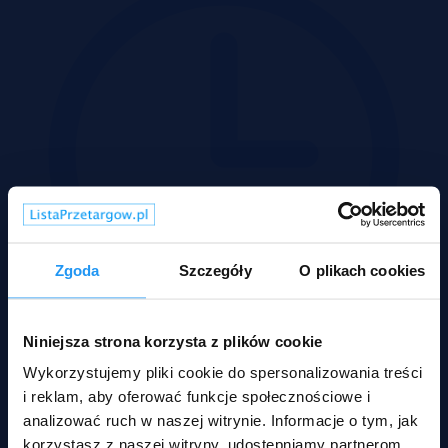
Zgoda
Szczegóły
O plikach cookies
Niniejsza strona korzysta z plików cookie
Wykorzystujemy pliki cookie do spersonalizowania treści
11-08-2026
i reklam, aby oferować funkcje społecznościowe i
2
Pow.:
51,60 m
analizować ruch w naszej witrynie. Informacje o tym, jak
2
Pow.:
51,60 m
korzystasz z naszej witryny, udostępniamy partnerom
Piętro:
-