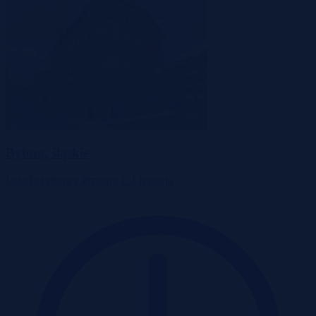
Bytom, śląskie
Lokal użytkowy
Przetarg
E-Licytacja