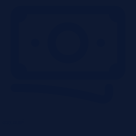
2
ceny za m