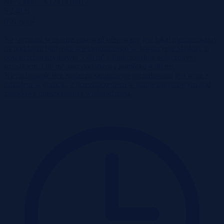
Nr:
530067 X1241416917
5 240 zł
2
956 zł/m
Na sprzedaż w drodze rokowań oferowany jest lokal niemieszkalny
na poddaszu budynku wielorodzinnego w Jaworzynie Śląskiej, o
powierzchni użytkowej 5,48 m² z funkcjonalnie połączonym
stryszkiem 3,08 m² oraz dodatkową komórką 4,86 m².
Nieruchomość bez zaplecza sanitarnego sprzedawana jest wraz z
udziałem w gruncie, z przeznaczeniem w planie miejscowym pod
zabudowę mieszkaniową wielorodzinną.