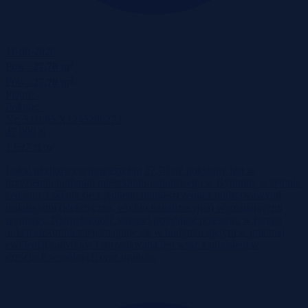
11-08-2026
2
Pow.:
27,70 m
2
Pow.:
27,70 m
Piętro:
-
Pokoje:
-
Nr:
531685 X1245206273
47 000 zł
2
1 697 zł/m
Lokal użytkowy o powierzchni 27,70 m² położony jest w
przyziemiu budynku mieszkalno-usługowego w Bytomiu, w rejonie
centrum, i składa się z jednego pomieszczenia z podstawowymi
instalacjami (elektryczna, wodno-kanalizacyjna) wymagającymi
wymiany. Nieruchomość stanowi przedmiot przetargu w formie
aukcji elektronicznej, znajduje się w budynku ujętym w gminnej
ewidencji zabytków i sprzedawana jest wraz z udziałem w
częściach wspólnych oraz gruncie.