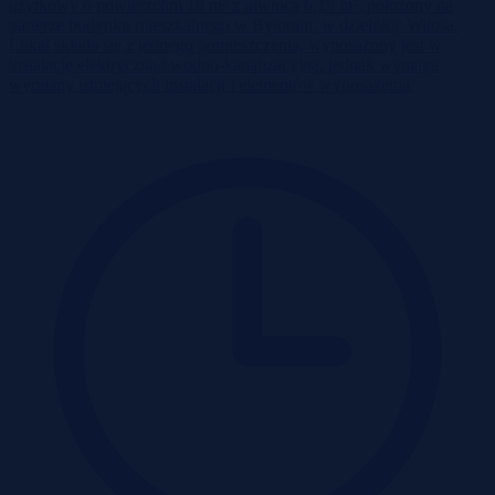
użytkowy o powierzchni 18 m² z piwnicą 6,19 m², położony na
parterze budynku mieszkalnego w Bytomiu, w dzielnicy Witosa.
Lokal składa się z jednego pomieszczenia, wyposażony jest w
instalację elektryczną i wodno-kanalizacyjną, jednak wymaga
wymiany istniejących instalacji i elementów wyposażenia.