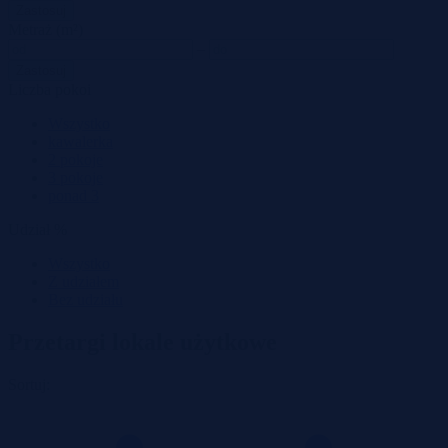
Zastosuj
Metraż (m²)
–
Zastosuj
Liczba pokoi
Wszystko
kawalerka
2 pokoje
3 pokoje
ponad 3
Udział %
Wszystko
Z udziałem
Bez udziału
Przetargi lokale użytkowe
Sortuj: