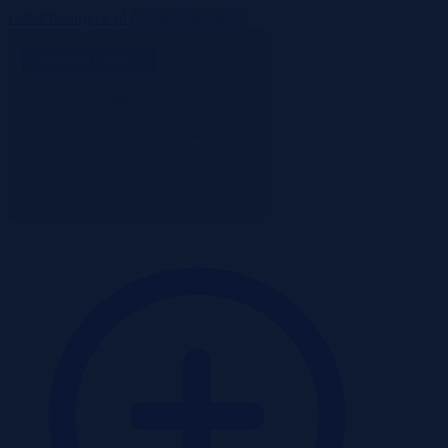
ListaPrzetargow.pl
Toggle navigation