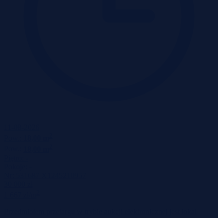
11-08-2026
2
Pow.:
18,00 m
2
Pow.:
18,00 m
Piętro:
-
Pokoje:
-
Nr:
531687 X1245210957
30 000 zł
2
1 667 zł/m
Przedmiotem przetargu w trybie aukcji elektronicznej jest lokal