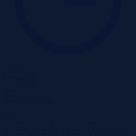
31-08-2026
2
Pow.:
533,37 m
2
Pow.:
533,37 m
Piętro:
-
Pokoje:
-
Nr:
531157 X1243969697
1 zł
2
0 zł/m
Przedmiotem postępowania ofertowego jest spółdzielcze
własnościowe prawo do lokalu użytkowego o powierzchni 533,37
m², położonego na parterze budynku w Nowej Soli w