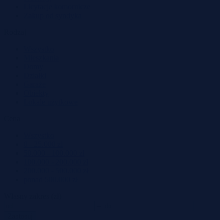
Licytacje komornicze
Zakup od syndyka
Rodzaj
Wszystko
Mieszkania
Domy
Działki
Garaże
Obiekty
Lokale użytkowe
Cena
Wszystko
0 - 25.000 zł
50.000 - 100.000 zł
100.000 - 200.000 zł
200.000 - 500.000 zł
ponad 500.000 zł
Własny zakres (zł)
–
Zastosuj