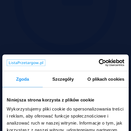
Zakończona
Działek:
2
Zgoda
Szczegóły
O plikach cookies
Pow.:
0 ha
Nr:
483547 X1132467077
15 816 zł
2
zł/m
Niniejsza strona korzysta z plików cookie
Wykorzystujemy pliki cookie do spersonalizowania treści
i reklam, aby oferować funkcje społecznościowe i
analizować ruch w naszej witrynie. Informacje o tym, jak
korzystasz z naszej witryny, udostępniamy partnerom