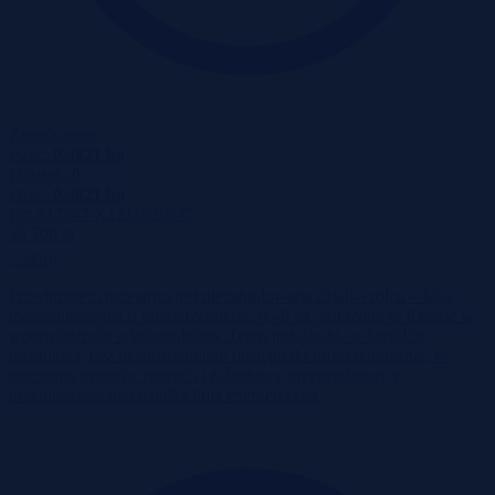
Zakończona
Pow.:
0.4821 ha
Działek:
0
Pow.:
0.4821 ha
Nr:
517347 X1211626677
35 700 zł
2
7 zł/m
Przedmiotem przetargu jest niezabudowana działka rolna – łąka
trwała/nieużytek o powierzchni ok. 0,48 ha, położona w Kępnie w
województwie wielkopolskim. Teren jest płaski, w kształcie
prostokąta, bez bezpośredniego dostępu do drogi publicznej, w
otoczeniu gruntów rolnych i zabudowy przemysłowej, z
przebiegającą nad działką linią energetyczną.