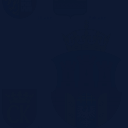
Gliwice
Katowice
Kielce