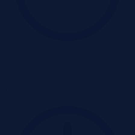
Zakończona
Pow.:
0.0595 ha
Działek:
1
Pow.:
0.0595 ha
Nr:
252568 X591514259
129 195 zł
2
217 zł/m