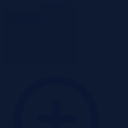
ListaPrzetargow.pl
Toggle navigation