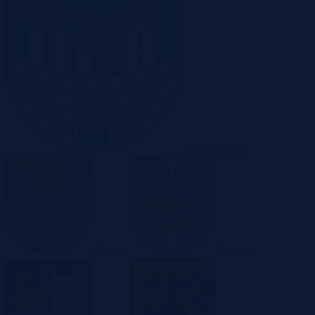
Częstochowa
Gdańsk
Gdynia