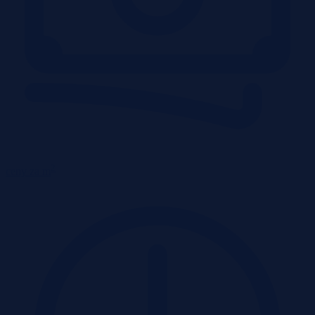
2
ceny za m