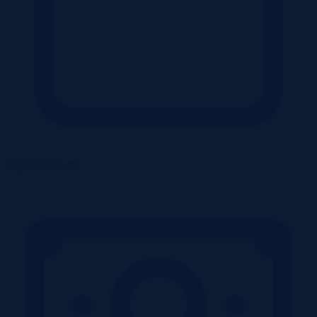
daty dodania
▼