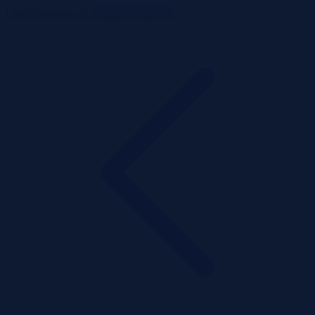
ListaPrzetargow.pl
Toggle navigation