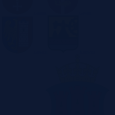
Gdańsk
Gdynia
Gliwice
Katowice