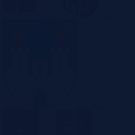
Bydgoszcz
Bytom
Częstochowa