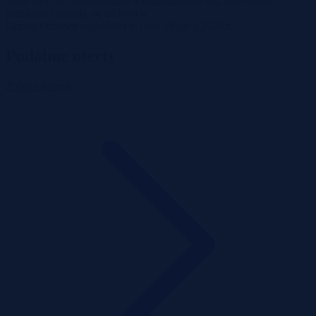
4006 5402 (z odpowiednim wyprzedzeniem tak, aby środki
pieniężne znalazły się na koncie
Gminy Łubowo najpóźniej w dniu 10 lipca 2026 r.
Podobne oferty
Zobacz więcej