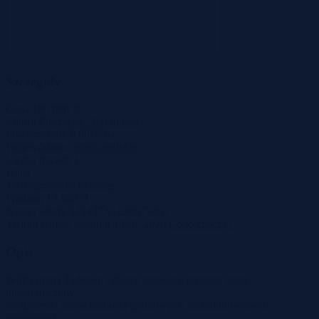
Szczegóły
Cena
106 600 zł
Miasto
Pierzyska - Baranowo
Powierzchnia
0.0866 ha
Województwo
wielkopolskie
Liczba działek
1
Ulica
Tryb sprzedaży
Przetarg
Wadium
15 000 zł
Numer oferty
525437X1230573457
Termin wpłaty wadium
10-07-2026
Co to znaczy?
Opis
Wójt Gminy Łubowo ogłasza pierwszy przetarg ustny
nieograniczony
na sprzedaż nieruchomości gruntowych niezabudowanych
położonych