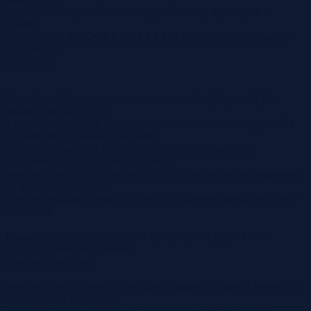
w obrębie Pierzyska-Baranowo, gm. Łubowo, zapisanych w
księdze
wieczystej nr XXXX/XXXXXXXX/X (bez obciążeń) w Sądzie
Rejonowym
w Gnieźnie
Nieruchomość gruntowa oznaczona w ewidencji gruntów jako
działka o nr ewid. 276/1
o powierzchni 0.0866 ha. Cena wywoławcza brutto w wysokości
106.600,00 zł, (słownie: sto sześć
tysięcy sześćset zł 00/100). W przeliczeniu na euro cena
wywoławcza brutto wynosi 25.104,80
euro wg kursu NBP z dnia 08.06.2026 r. Warunkiem przystąpienia
do przetargu jest wpłata
wadium. Wadium wynosi 15.000,00 zł (słownie: piętnaście tysięcy
zł 00/100)
Przetarg odbędzie się w dniu 14 lipca 2026 r. o godz. 110 w
Urzędzie Gminy w Łubowie
(sala konferencyjna).
Wadium należy wpłacić na rachunek bankowy Gminy Łubowo Nr
74 9068 0003 0000 0101