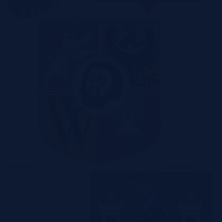
Toruń
Warszawa
Wrocław