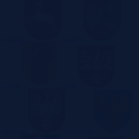
Pomorskie
Lubelskie
Lubuskie
Łódzkie
Małopolskie
Mazowieckie