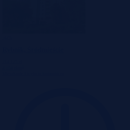
-42%
Rybnik, Śródmieście
214 125 zł
2
4 104 zł/m
Mieszkanie
Licytacja komornicza