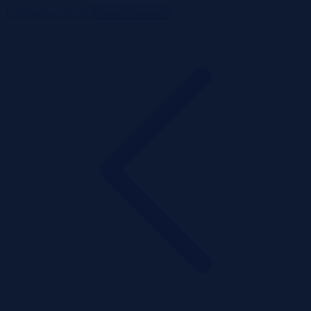
ListaPrzetargow.pl
Toggle navigation