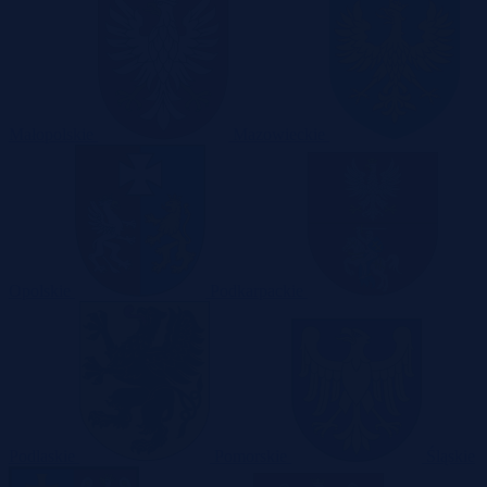
Małopolskie
Mazowieckie
Opolskie
Podkarpackie
Podlaskie
Pomorskie
Śląskie