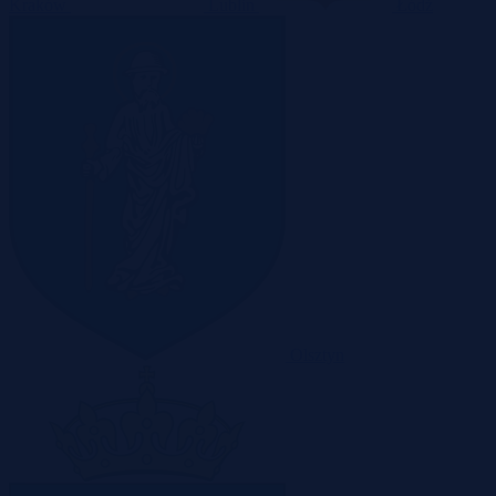
Kraków
Lublin
Łódź
Olsztyn