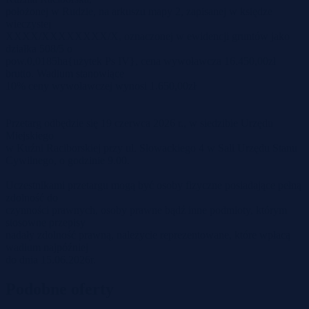
położonej w Rudzie, na arkuszu mapy 2, zapisanej w księdze
wieczystej
XXXX/XXXXXXXX/X, oznaczonej w ewidencji gruntów jako
działka 508/5 o
pow.0,0185ha{użytek Ps IV}, cena wywoławcza 16.450,00zł
brutto. Wadium stanowiące
10% ceny wywoławczej wynosi 1.650,00zł
Przetarg odbędzie się 19 czerwca 2026 r., w siedzibie Urzędu
Miejskiego
w Kuźni Raciborskiej przy ul. Słowackiego 4 w Sali Urzędu Stanu
Cywilnego, o godzinie 9.00.
Uczestnikami przetargu mogą być osoby fizyczne posiadające pełną
zdolność do
czynności prawnych, osoby prawne bądź inne podmioty, którym
stosowne przepisy
nadały zdolność prawną, należycie reprezentowane, które wpłacą
wadium najpóźniej
do dnia 15.06.2026r.
Podobne oferty