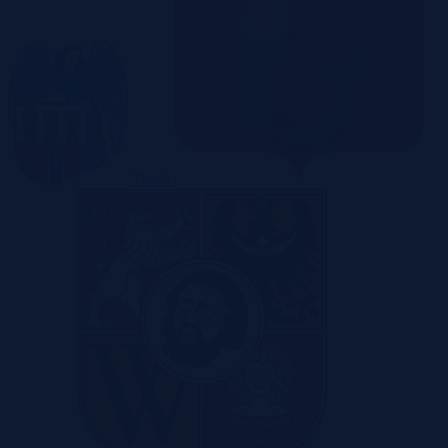
Toruń