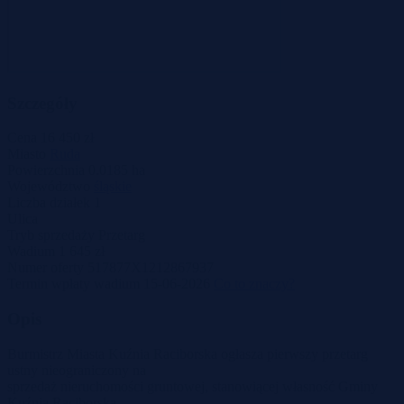
Szczegóły
Cena
16 450 zł
Miasto
Ruda
Powierzchnia
0.0185 ha
Województwo
śląskie
Liczba działek
1
Ulica
Tryb sprzedaży
Przetarg
Wadium
1 645 zł
Numer oferty
517877X1212867937
Termin wpłaty wadium
15-06-2026
Co to znaczy?
Opis
Burmistrz Miasta Kuźnia Raciborska ogłasza pierwszy przetarg
ustny nieograniczony na
sprzedaż nieruchomości gruntowej, stanowiącej własność Gminy
Kuźnia Raciborska,