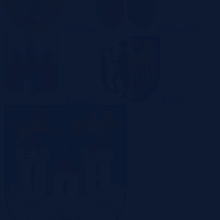
Białystok
Bielsko-Biała
Bydgoszcz
Bytom