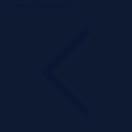
ListaPrzetargow.pl
Toggle navigation