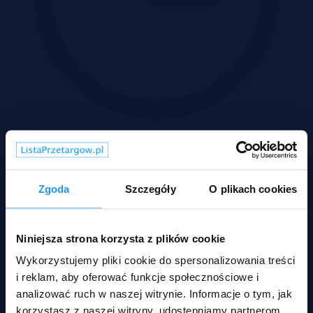
Wadium 31-08-2026
Rodzaje nieruchomości
Zgoda
Szczegóły
O plikach cookies
Niniejsza strona korzysta z plików cookie
Wykorzystujemy pliki cookie do spersonalizowania treści
i reklam, aby oferować funkcje społecznościowe i
analizować ruch w naszej witrynie. Informacje o tym, jak
korzystasz z naszej witryny, udostępniamy partnerom