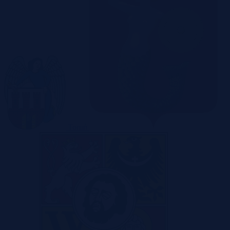
Toruń