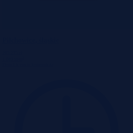
Pilchowice, śląskie
265 275 zł
2
1 083 zł/m
Dom
Licytacja komornicza