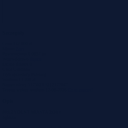
Szczegóły
Cena
132 000 zł
Miasto
Żory
Powierzchnia
0.0657 ha
Województwo
śląskie
Liczba działek
0
Ulica
Ustronna
Tryb sprzedaży
Przetarg
Wadium
13 200 zł
Numer oferty
517582X1212177047
Termin wpłaty wadium
12-06-2026
Co to znaczy?
Opis
PREZYDENT MIASTA ŻORY
ogłasza
nieograniczony przetarg ustny (licytacja) na sprzedaż prawa