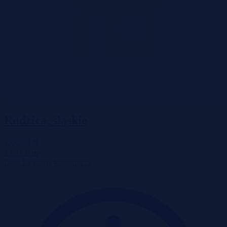
Rudzica, śląskie
233 333 zł
2
2 693 zł/m
Dom
Licytacja komornicza