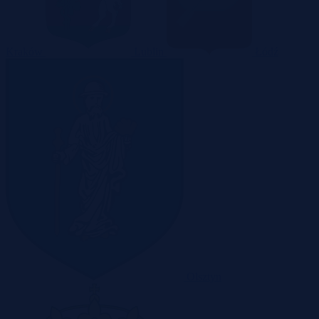
Kraków
Lublin
Łódź
Olsztyn