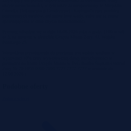
Zbywający nie ponosi odpowiedzialności za ewentualne wady
ukryte nieruchomości, w tym także za nieujawniony w Miejskim
Ośrodku Dokumentacji Geodezyjnej i Kartograficznej przebieg
podziemnych mediów, ani żadne inne wady, które nie są znane
sprzedającemu w dniu zbycia nieruchomości.
Przetarg odbędzie się w dniu 18.06.2026 roku o godz. 1100 w sali
nr 3, na parterze w siedzibie Urzędu Miasta Żory, Al. Wojska
Polskiego 25.
Warunkiem przystąpienia do przetargu jest wpłata wadium w
wysokości 10% ceny wywoławczej danej nieruchomości w
pieniądzu na konto Urzędu Miasta w ING Banku Śląskim Oddział
Żory Nr 79 1050 0099 7996 7777 7777 7777 w terminie do
12.06.2026 r.
Podobne oferty
Zobacz więcej