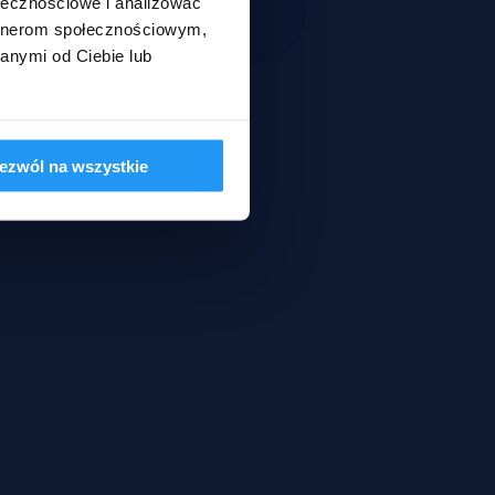
ołecznościowe i analizować
artnerom społecznościowym,
anymi od Ciebie lub
ezwól na wszystkie