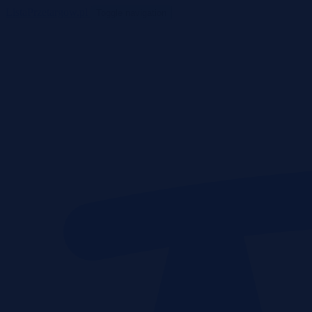
ListaPrzetargow.pl
Toggle navigation