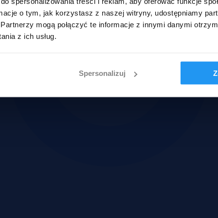
do spersonalizowania treści i reklam, aby oferować funkcje sp
ormacje o tym, jak korzystasz z naszej witryny, udostępniamy p
Partnerzy mogą połączyć te informacje z innymi danymi otrzym
nia z ich usług.
Spersonalizuj
Z