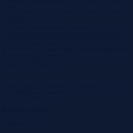
o gospodarce nieruchomościami (t.j. Dz.U. z 2026 r., poz. 399)
ogłasza
czwarty przetarg ustny nieograniczony na sprzedaż nieruchomości
położonej
w Raciborzu przy ul. Katarzyny
1. Lokalizacja: 47-400 Racibórz, ul. Katarzyny
2. Oznaczenie nieruchomości wg danych z ewidencji gruntów:
Nieruchomość położona w Raciborzu przy ul. Katarzyny, w skład
której wchodzą działki oznaczone ewidencyjnie
nr 370/8 i 371/8 k.m. 8 obręb Ostróg o łącznej powierzchni 0,0630
ha, zapisane w księdze wieczystej
nr XXXX/XXXXXXXX/X Sądu Rejonowego w Raciborzu, na
własność Gminy Racibórz.
Przetarg odbędzie się 23 czerwca 2026 r. o godzinie 11.00, w sali nr
125 na I piętrze Urzędu Miasta Racibórz
przy ul. Króla Stefana Batorego 6.
Podobne oferty
Zobacz więcej