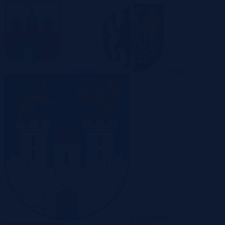
Bydgoszcz
Bytom
Częstochowa