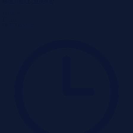
Racibórz, śląskie
47 000 zł
2
15 zł/m
Działka
Przetarg