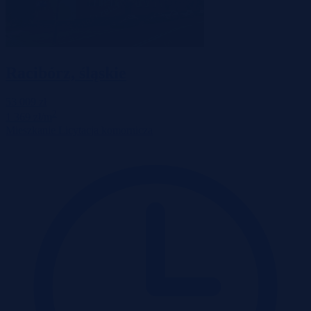
Racibórz, śląskie
53 009 zł
2
1 369 zł/m
Mieszkanie
Licytacja komornicza