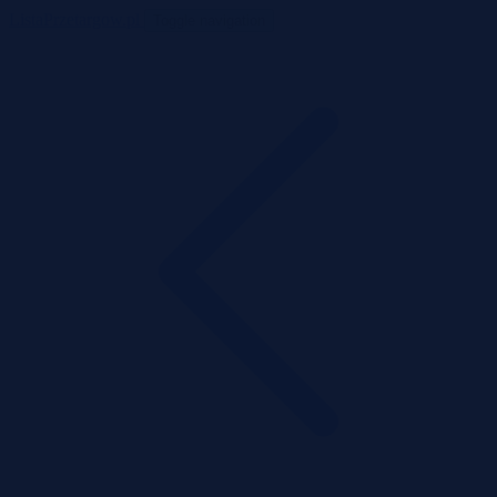
ListaPrzetargow.pl
Toggle navigation