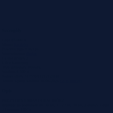
Szczegóły
Cena
85 000 zł
Miasto
Racibórz
Powierzchnia
0.063 ha
Województwo
śląskie
Liczba działek
2
Ulica
Katarzyny
Tryb sprzedaży
Przetarg
Wadium
8 500 zł
Numer oferty
517559X1212123181
Termin wpłaty wadium
16-06-2026
Co to znaczy?
Opis
PREZYDENT MIASTA RACIBÓRZ
działając na podstawie art. 38 ust. 1 i 2 i art. 39 ust. 2 ustawy z dnia
21 sierpnia 1997 r.