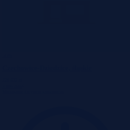
-43%
Czechowice-Dziedzice, śląskie
226 832 zł
2
3 996 zł/m
Mieszkanie
Licytacja komornicza