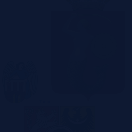
Toruń