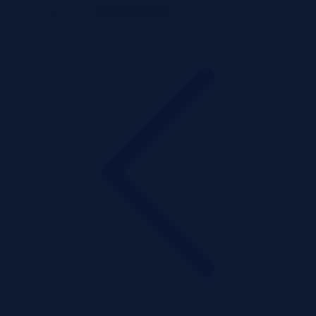
ListaPrzetargow.pl
Toggle navigation