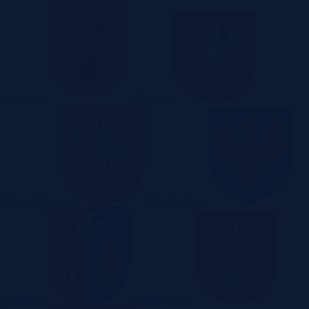
Lubuskie
Łódzkie
Małopolskie
Mazowieckie
Opolskie
Podkarpackie