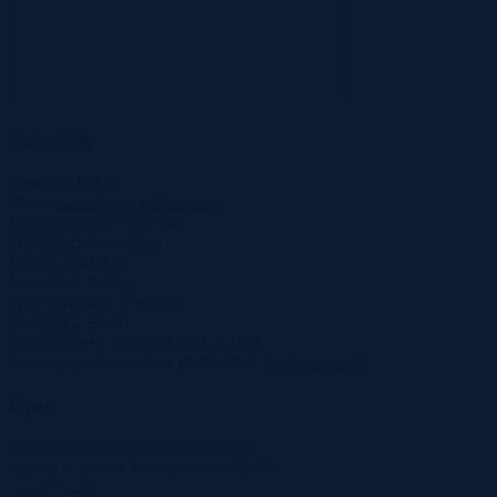
Szczegóły
Cena
22 900 zł
Miasto
Czechowice-Dziedzice
Powierzchnia
0.0334 ha
Województwo
śląskie
Liczba działek
2
Ulica
Nad Białką
Tryb sprzedaży
Przetarg
Wadium
2 290 zł
Numer oferty
517384X1211713331
Termin wpłaty wadium
19-06-2026
Co to znaczy?
Opis
półka Restrukturyzacji Kopalń S.A.
Bytom ul. Strzelców Bytomskich 207
OGŁASZA