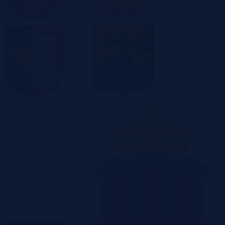
Gdańsk
Gdynia
Gliwice
Katowice