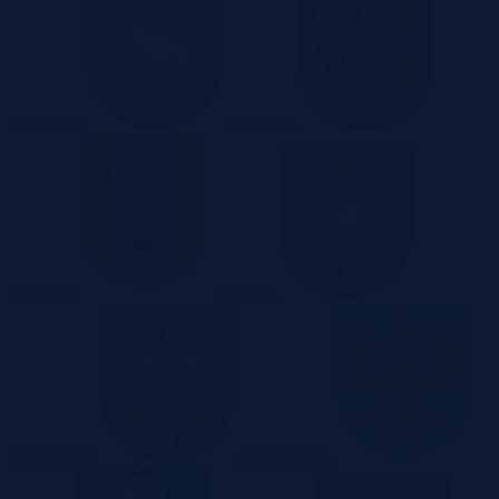
Pomorskie
Lubelskie
Lubuskie
Łódzkie
Małopolskie
Mazowieckie