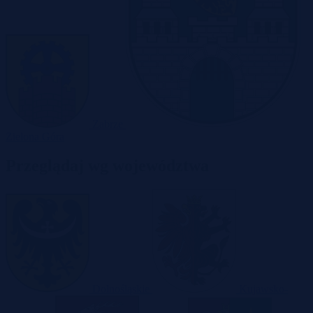
Zabrze
Zielona Góra
Przeglądaj wg województwa
Dolnośląskie
Kujawsko-