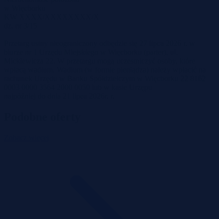
w Więcborku
KW XXXX/XXXXXXXX/X
dz. nr 3/15
Przetarg ustny nieograniczony odbędzie się 27 lipca 2026 r. w
biurze nr 1 Urzędu Miejskiego w Więcborku (parter), ul.
Mickiewicza 22. W przetargu mogą uczestniczyć osoby, które
wpłacą wadium. Wadium (w formie pieniądza) należy wpłacić na
rachunek Urzędu w Banku Spółdzielczym w Więcborku 22 8162
0003 0000 3564 2000 0050 lub w kasie Urzępu
najpóźniej do dnia 21 lipea 2026r. r.
Podobne oferty
Zobacz więcej