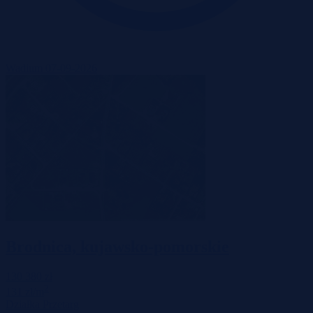
Wadium 07-09-2026
Brodnica, kujawsko-pomorskie
130 380 zł
2
131 zł/m
Działka
Przetarg