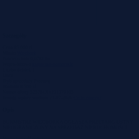
Szczegóły
Cena
85 000 zł
Miasto
Więcbork
Powierzchnia
0.0781 ha
Województwo
kujawsko-pomorskie
Liczba działek
1
Ulica
Tryb sprzedaży
Przetarg
Wadium
8 500 zł
Numer oferty
525781X1231379105
Termin wpłaty wadium
21-07-2026
Co to znaczy?
Opis
BURMISTRZ WIĘCBORKA OGŁASZA PRZETARG USTNY
NIEOGRANICZONY NA SPRZEDAŻ NIERUCHOMOŚCI:
Nieruchomość położona