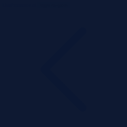
ListaPrzetargow.pl
Toggle navigation