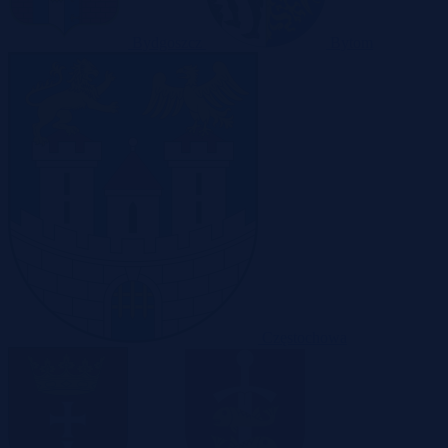
Bydgoszcz
Bytom
Częstochowa