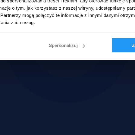
do spersonalizowania treści i reklam, aby oferować funkcje sp
ormacje o tym, jak korzystasz z naszej witryny, udostępniamy p
Partnerzy mogą połączyć te informacje z innymi danymi otrzym
nia z ich usług.
Spersonalizuj
Z