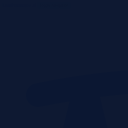
ListaPrzetargow.pl
Toggle navigation