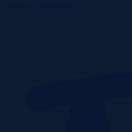
ListaPrzetargow.pl
Toggle navigation