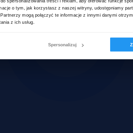
do spersonalizowania treści i reklam, aby oferować funkcje sp
ormacje o tym, jak korzystasz z naszej witryny, udostępniamy p
Partnerzy mogą połączyć te informacje z innymi danymi otrzym
nia z ich usług.
Spersonalizuj
Z