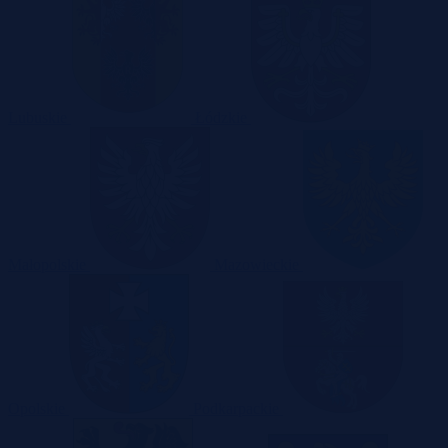
Lubuskie
Łódzkie
Małopolskie
Mazowieckie
Opolskie
Podkarpackie