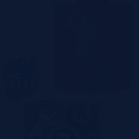
Toruń