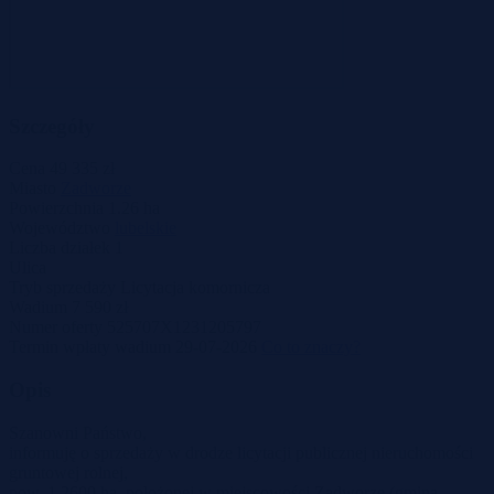
Szczegóły
Cena
49 335 zł
Miasto
Zadworze
Powierzchnia
1.26 ha
Województwo
lubelskie
Liczba działek
1
Ulica
Tryb sprzedaży
Licytacja komornicza
Wadium
7 590 zł
Numer oferty
525707X1231205797
Termin wpłaty wadium
29-07-2026
Co to znaczy?
Opis
Szanowni Państwo,
informuję o sprzedaży w drodze licytacji publicznej nieruchomości
gruntowej rolnej,
pow. 1,2600 ha, położonej w miejscowości Zadworze (gmina