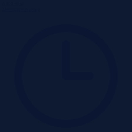
2
6 099 zł/m
Mieszkanie
Przetarg