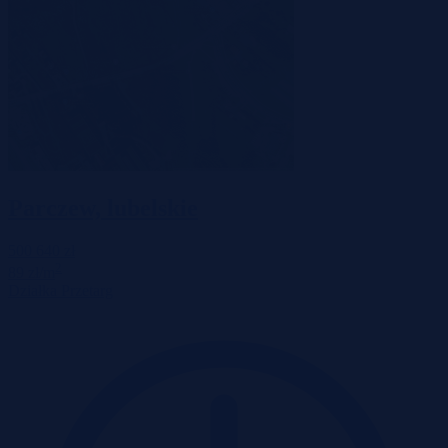
Parczew, lubelskie
500 640 zł
2
89 zł/m
Działka
Przetarg