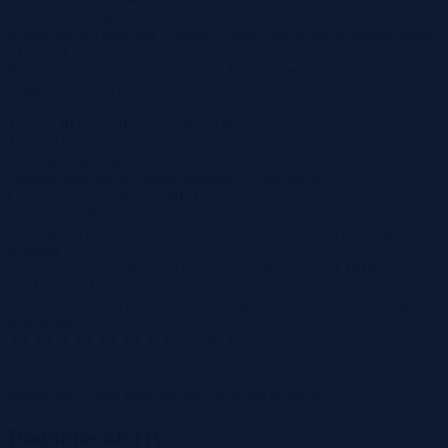
Urzędów, powiat kraśnicki,
województwo lubelskie), obręb ewidencyjny nr 0020, numer działki
612, dla której Sąd
Rejonowy w Kraśniku V Wydział Ksiąg Wieczystych prowadzi
księgę wieczysta nr
XXXX/XXXXXXXX/X,
Termin 30 lipca 2026 r., godz. 10:00
Miejsce Urząd Skarbowy w Kraśniku, ul. Piłsudskiego 1, 23-200
Kraśnik, pokój 3a
Wartość szacunkowa nieruchomości 75 900,00 zł
Cena wywołania 49 335,00 zł
Wadium 7 590,00 zł
Warunkiem przystąpienia do licytacji nieruchomości jest wpłata
wadium.
Wadium proszę wpłacić na rachunek bankowy nr 04 1010 1339
0021 3413 9120 0000.
W treści przelewu proszę zamieścić słowo „wadium” i nr księgi
wieczystej
XXXX/XXXXXXXX/X, działka 612.
Wadium uznam za złożone, jeżeli wpłata zostanie uznana na naszym
rachunku
najpóźniej w dniu poprzedzającym dzień licytacji
Podobne oferty