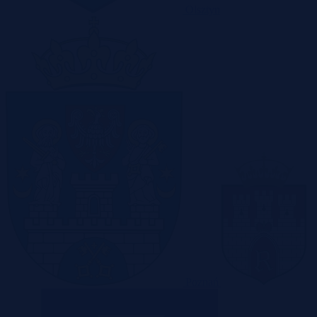
Olsztyn
Poznań