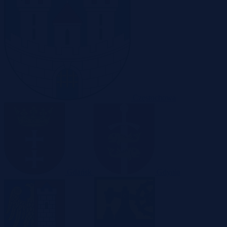
Częstochowa
Gdańsk
Gdynia