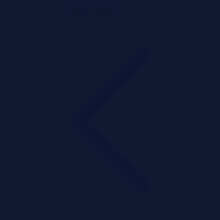
ListaPrzetargow.pl
Toggle navigation