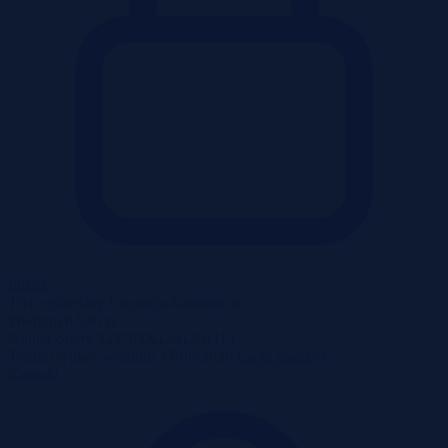
Pokaż
Tryb sprzedaży
Licytacja komornicza
Wadium
8 930 zł
Numer oferty
525705X1231201113
Termin wpłaty wadium
17-08-2026
Co to znaczy?
Kontakt