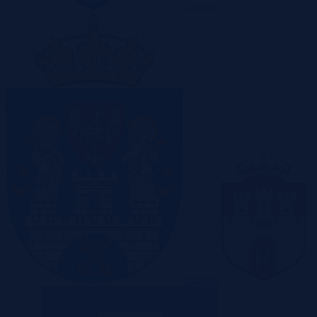
Olsztyn
Poznań