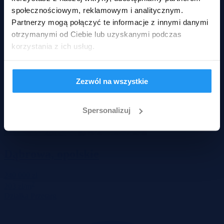
społecznościowym, reklamowym i analitycznym.
Partnerzy mogą połączyć te informacje z innymi danymi
otrzymanymi od Ciebie lub uzyskanymi podczas
korzystania z ich usług.
Zezwól na wszystkie
Spersonalizuj
Dąbrowa, opolskie
240 000 zł
2
203 zł/m
Działka
Przetarg