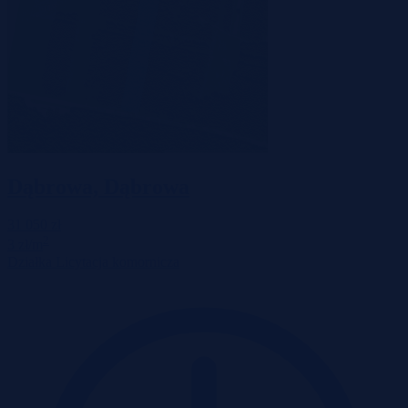
Dąbrowa, Dąbrowa
31 050 zł
2
3 zł/m
Działka
Licytacja komornicza