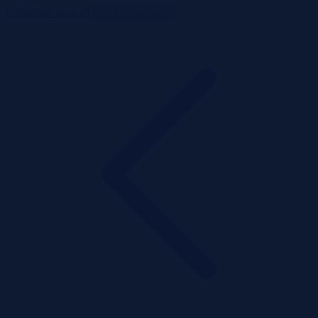
ListaPrzetargow.pl
Toggle navigation