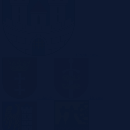
Częstochowa
Gdańsk
Gdynia