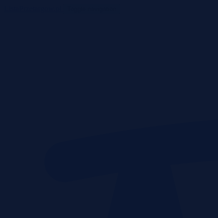
ListaPrzetargow.pl
Toggle navigation