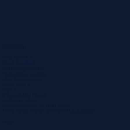
Szczegóły
Cena
142 261 zł
Miasto
Kluczbork
2
Powierzchnia
72,94 m
Województwo
opolskie
Ulica
Byczyńska 122
Liczba pokoi
3
Piętro
1
Tryb sprzedaży
Przetarg
Wadium
14 226 zł
Numer oferty
525678X1231137879
Termin wpłaty wadium
24-07-2026
Co to znaczy?
Opis