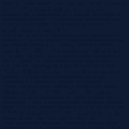
netto (zw. z VAT).Wadium wynosi 10% ceny wywoławczej netto tj.
14 226,13 złNieruchomość położona jest w miejscowości
Kluczbork przy ul. Byczyńskiej 122 w powiecie kluczborskim w
województwie opolskim. Dla przedmiotowej nieruchomości Sąd
Rejonowy w Kluczborku – IV Wydział Ksiąg Wieczystych
prowadzi księgę wieczystą nr KW
XXXX/XXXXXXXX/X.Właścicielem gruntu oznaczonego nr
działki 67/13 jest Skarb Państwa a użytkownikiem wieczystym jest
TAURON Dystrybucja S.A. z siedzibą w Krakowie Oddział w
Opolu (do 05.12.2089 r.).Oferty pisemne winny wpłynąć do dnia
27.07.2026 r. do godz. 10:00 do kancelarii Spółki mieszczącej się
przy ul. Oleskiej 3 w Opolu. Wadium należy uiścić na konto
wskazane przez Sprzedającego najpóźniej do dnia 24.07.2026
r.Złożenie oferty jest równoznaczne z oświadczeniem oferenta, iż
zapoznał się z treścią Klauzuli informacyjnej TAURON
Dystrybucja S.A. stanowiącej załącznik do ogłoszenia
zamieszczonego na stronie internetowej.Postępowanie ofertowe
odbędzie się w dniu 27.07.2026 r. o godz. 11:00 w budynku
siedziby TAURON Dystrybucja S.A. Oddział w Opolu przy ul.
Waryńskiego 1 (pokój nr 308).Informacje o przedmiocie przetargu
można uzyskać pod numerem telefonu: kom. XXXXX233 lub kom.
XXXXX367 w dniach od 06.07.2026 r. do 24.07.2026 r. (w dni
robocze, pn.-czw. godz. 8:00-15:00; pt. godz. 7:00-
13:00).Szczegółowe informacje o przedmiocie przetargu zostały
udostępnione na stronie internetowej: Adres www ukrytyKontakt: