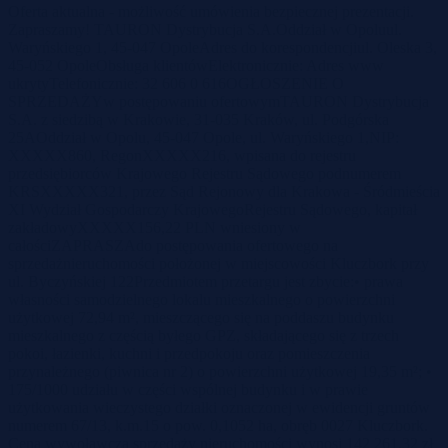
Oferta aktualna - możliwość umówienia bezpiecznej prezentacji.
Zapraszamy! TAURON Dystrybucja S.A.Oddział w Opoluul.
Waryńskiego 1, 45-047 OpoleAdres do korespondencjiul. Oleska 3,
45-052 OpoleObsługa klientówElektronicznie: Adres www
ukrytyTelefonicznie: 32 606 0 616OGŁOSZENIE O
SPRZEDAŻYw postępowaniu ofertowymTAURON Dystrybucja
S.A. z siedzibą w Krakowie, 31-035 Kraków, ul. Podgórska
25AOddział w Opolu, 45-047 Opole, ul. Waryńskiego 1,NIP:
XXXXX860, RegonXXXXX216, wpisana do rejestru
przedsiębiorców Krajowego Rejestru Sądowego podnumerem
KRSXXXXX321, przez Sąd Rejonowy dla Krakowa - Śródmieścia
XI Wydział Gospodarczy KrajowegoRejestru Sądowego, kapitał
zakładowyXXXXX156,22 PLN wniesiony w
całościZAPRASZAdo postępowania ofertowego na
sprzedażnieruchomości położonej w miejscowości Kluczbork przy
ul. Byczyńskiej 122Przedmiotem przetargu jest zbycie:• prawa
własności samodzielnego lokalu mieszkalnego o powierzchni
użytkowej 72,94 m², mieszczącego się na poddaszu budynku
mieszkalnego z częścią byłego GPZ, składającego się z trzech
pokoi, łazienki, kuchni i przedpokoju oraz pomieszczenia
przynależnego (piwnica nr 2) o powierzchni użytkowej 19,35 m²; •
175/1000 udziału w części wspólnej budynku i w prawie
użytkowania wieczystego działki oznaczonej w ewidencji gruntów
numerem 67/13, k.m.15 o pow. 0,1052 ha, obręb 0027 Kluczbork.
Cena wywoławcza sprzedaży nieruchomości wynosi 142 261,32 zł