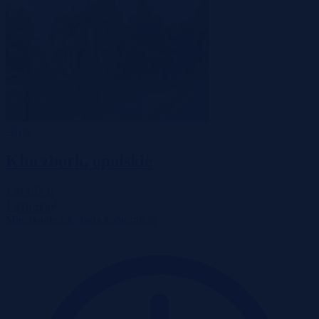
-76%
Kluczbork, opolskie
136 157 zł
2
1 419 zł/m
Mieszkanie
Licytacja komornicza