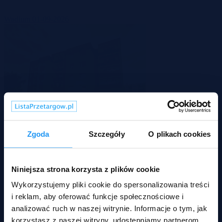
Wadium 01-09-2026
-47%
Zgoda
Szczegóły
O plikach cookies
Kluczbork, opolskie
Niniejsza strona korzysta z plików cookie
227 333 zł
2
Wykorzystujemy pliki cookie do spersonalizowania treści
3 118 zł/m
Mieszkanie
Licytacja komornicza
i reklam, aby oferować funkcje społecznościowe i
analizować ruch w naszej witrynie. Informacje o tym, jak
korzystasz z naszej witryny, udostępniamy partnerom