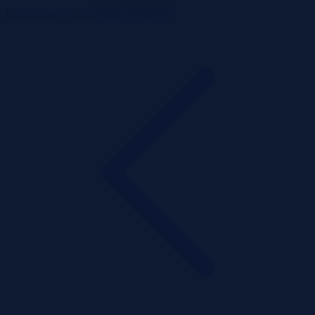
ListaPrzetargow.pl
Toggle navigation