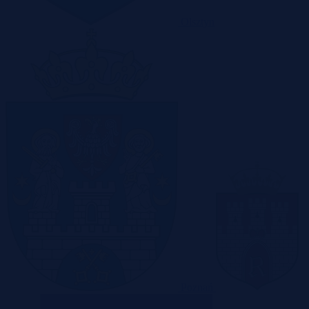
Olsztyn
Poznań