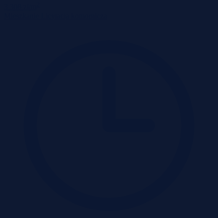
2
3 308 zł/m
Mieszkanie
Licytacja komornicza