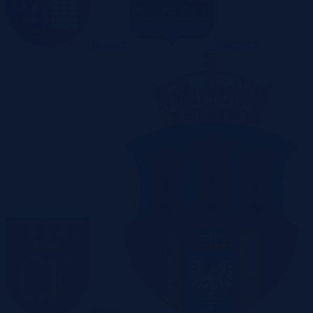
Gliwice
Katowice
Kielce