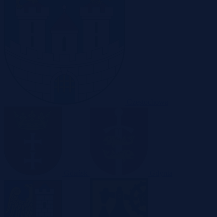
Częstochowa
Gdańsk
Gdynia