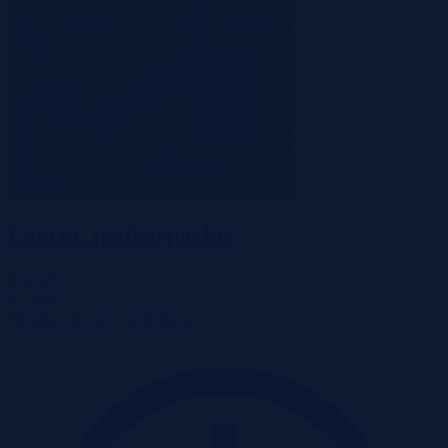
Łańcut, podkarpackie
472 320 zł
2
83 zł/m
Działka
Licytacja komornicza