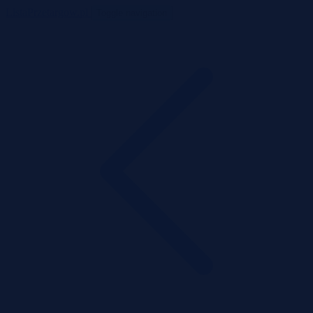
ListaPrzetargow.pl
Toggle navigation