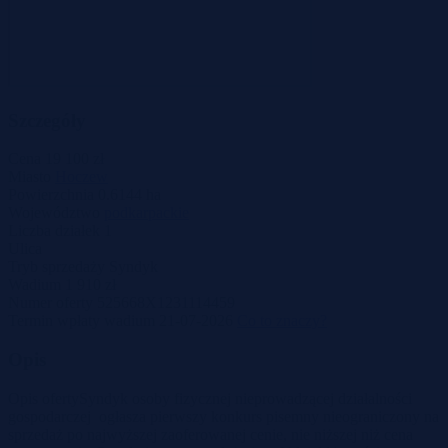
Szczegóły
Cena
19 100 zł
Miasto
Hoczew
Powierzchnia
0.6144 ha
Województwo
podkarpackie
Liczba działek
1
Ulica
Tryb sprzedaży
Syndyk
Wadium
1 910 zł
Numer oferty
525668X1231114459
Termin wpłaty wadium
21-07-2026
Co to znaczy?
Opis
Opis ofertySyndyk osoby fizycznej nieprowadzącej działalności
gospodarczej ogłasza pierwszy konkurs pisemny nieograniczony na
sprzedaż po najwyższej zaoferowanej cenie, nie niższej niż cena