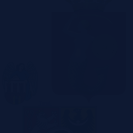
Toruń