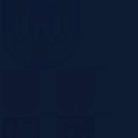
Częstochowa
Gdańsk
Gdynia