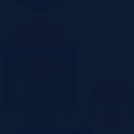
Olsztyn
Poznań