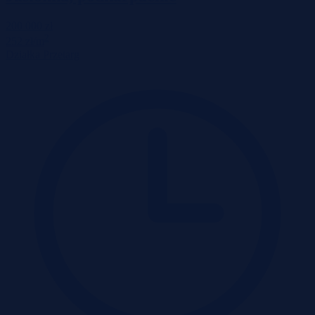
200 000 zł
2
252 zł/m
Działka
Przetarg