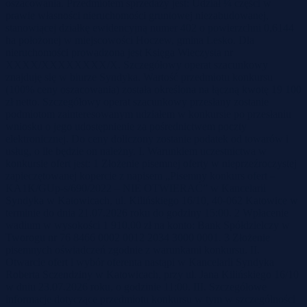
oszacowania. Przedmiotem sprzedaży jest: Udział ¼ części w
prawie własności nieruchomości gruntowej niezabudowanej,
stanowiącej działkę ewidencyjną numer 402 o powierzchni 0,6144
ha położonej w miejscowości Hoczew, gmina Lesko. Dla
nieruchomości prowadzona jest Księga Wieczysta nr
XXXX/XXXXXXXX/X. Szczegółowy operat szacunkowy
znajduję się w biurze Syndyka. Wartość przedmiotu konkursu
(100% ceny oszacowania) została określona na łączną kwotę 19 100
zł netto. Szczegółowy operat szacunkowy przesłany zostanie
podmiotom zainteresowanym udziałem w konkursie po przesłaniu
wniosku o jego udostępnienie za pośrednictwem poczty
elektronicznej. Do ceny doliczony zostanie podatek od towarów i
usług, o ile będzie on należny. I. Warunkiem uczestnictwa w
konkursie ofert jest: 1 Złożenie pisemnej oferty w nieprzeźroczystej
zapieczętowanej kopercie z napisem „Pisemny konkurs ofert –
KA1K/GUp-s/690/2022 – NIE OTWIERAĆ” w Kancelarii
Syndyka w Katowicach, ul. Kilińskiego 16/10, 40-062 Katowice w
terminie do dnia 21.07.2026 roku do godziny 15:00. 2 Wpłacenie
wadium w wysokości 1 910,00 zł na konto: Bank Spółdzielczy w
Tworogu nr 76 8466 0002 0012 2034 3000 0001. 3 Złożenie
pisemnych oświadczeń zgodnie z warunkami konkursu. II.
Otwarcie ofert i wybór oferenta nastąpi w Kancelarii Syndyka
Roberta Sczendziny w Katowicach, przy ul. Jana Kilińskiego 16/10
w dniu 23.07.2026 roku, o godzinie 11;00. III. Szczegółowe
informacje dotyczące przedmiotu konkursu w tym w szczególności