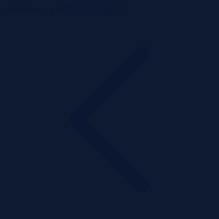
ListaPrzetargow.pl
Toggle navigation