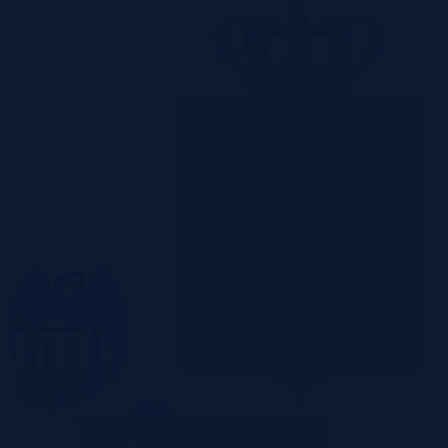
Toruń