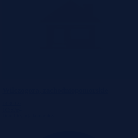
Wilczogóra, zachodniopomorskie
14 360 zł
2
102 zł/m
Dom
Licytacja komornicza