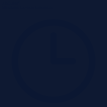
2
3 025 zł/m
Mieszkanie
Licytacja komornicza