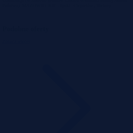
Lokalizacja (w zakresie gruntów Zasobu Własności Rolnej Skarbu
Państwa): MAZOWIECKIE , lipski , Ciepielów , Bielany
Podobne oferty
Zobacz więcej