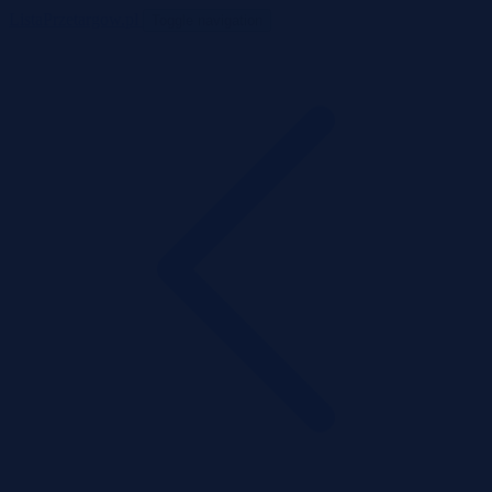
ListaPrzetargow.pl
Toggle navigation