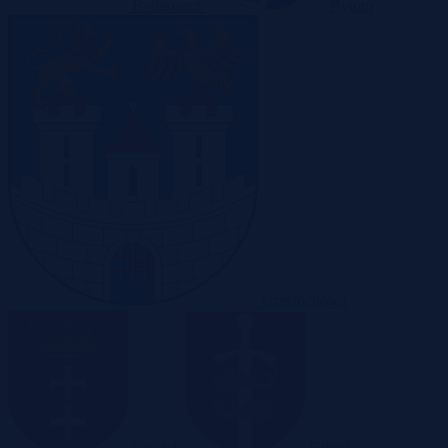
Bydgoszcz
Bytom
Częstochowa
Gdańsk
Gdynia