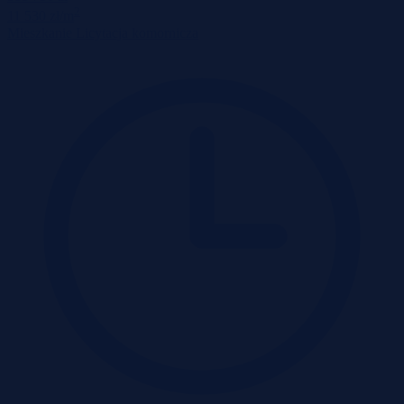
2
11 530 zł/m
Mieszkanie
Licytacja komornicza