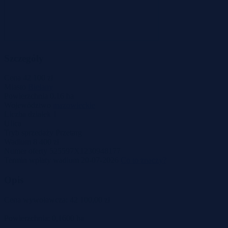
Szczegóły
Cena
42 100 zł
Miasto
Bielany
Powierzchnia
0.16 ha
Województwo
mazowieckie
Liczba działek
1
Ulica
Tryb sprzedaży
Przetarg
Wadium
8 400 zł
Numer oferty
525597X1230948177
Termin wpłaty wadium
20-07-2026
Co to znaczy?
Opis
Cena wywoławcza: 42 100,00 zł
Powierzchnia: 0,1600 ha