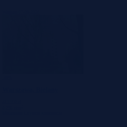
Wadium 07-09-2026
-48%
Warszawa, Bielany
415 950 zł
2
8 258 zł/m
Mieszkanie
Licytacja komornicza