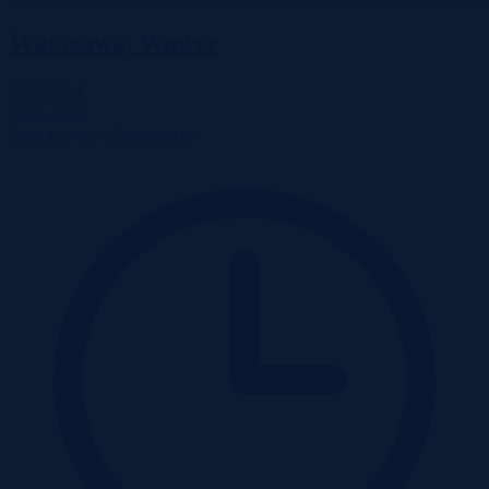
Warszawa, Wawer
722 667 zł
2
2 976 zł/m
Dom
Licytacja komornicza