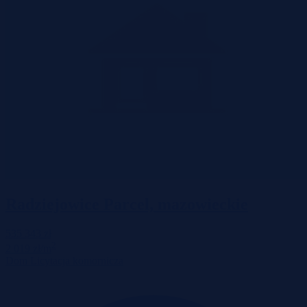
Radziejowice Parcel, mazowieckie
535 343 zł
2
2 019 zł/m
Dom
Licytacja komornicza