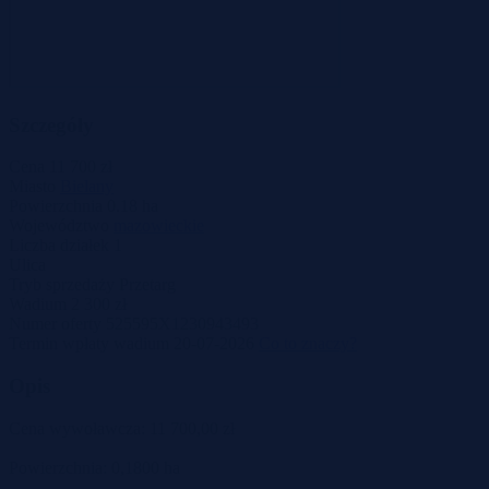
Szczegóły
Cena
11 700 zł
Miasto
Bielany
Powierzchnia
0.18 ha
Województwo
mazowieckie
Liczba działek
1
Ulica
Tryb sprzedaży
Przetarg
Wadium
2 300 zł
Numer oferty
525595X1230943493
Termin wpłaty wadium
20-07-2026
Co to znaczy?
Opis
Cena wywoławcza: 11 700,00 zł
Powierzchnia: 0,1800 ha