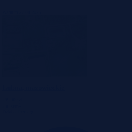
Wadium 27-08-2026
Łubna, mazowieckie
299 000 zł
2
238 zł/m
Działka
Przetarg