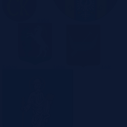
Kielce
Kraków
Lublin
Łódź