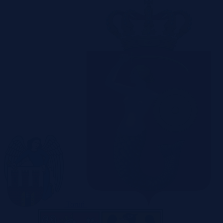
Toruń