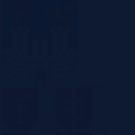
Częstochowa
Gdańsk
Gdynia