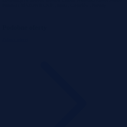
Lokalizacja (w zakresie gruntów Zasobu Własności Rolnej Skarbu
Państwa): MAZOWIECKIE , lipski , Ciepielów , Bielany
Podobne oferty
Zobacz więcej