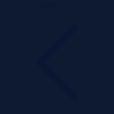
ListaPrzetargow.pl
Toggle navigation