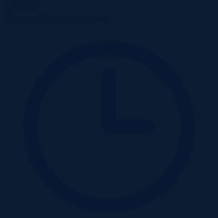
2
8 213 zł/m
Mieszkanie
Licytacja komornicza