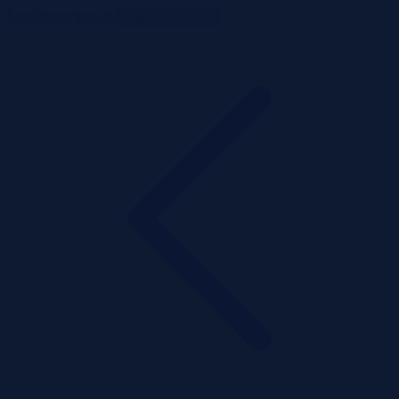
ListaPrzetargow.pl
Toggle navigation