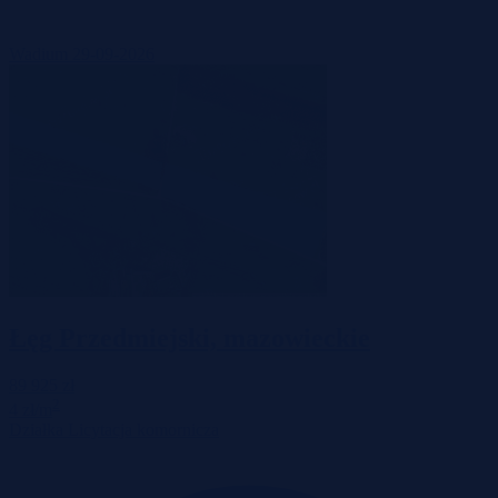
Wadium 29-09-2026
Łęg Przedmiejski, mazowieckie
89 925 zł
2
4 zł/m
Działka
Licytacja komornicza