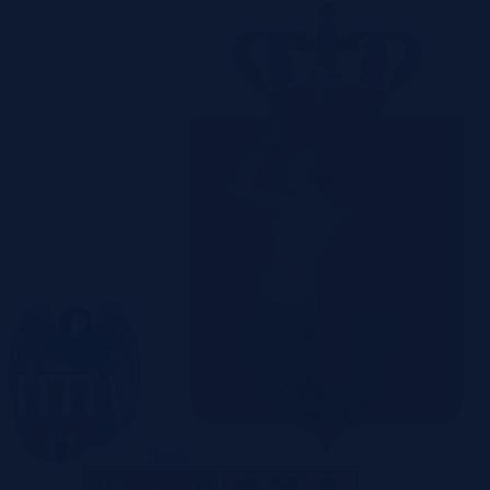
Toruń