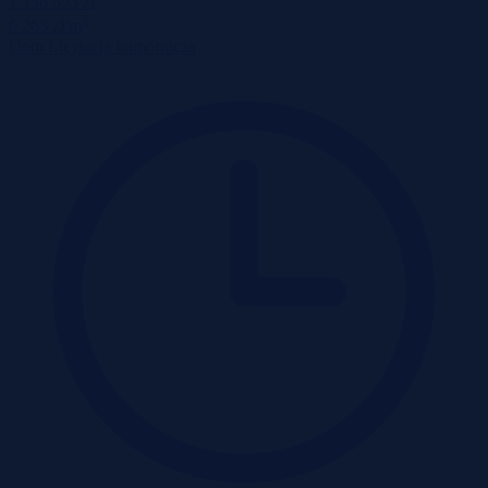
1 158 593 zł
2
6 263 zł/m
Dom
Licytacja komornicza