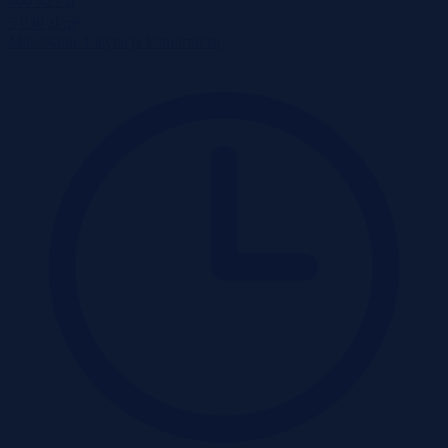
466 425 zł
2
5 030 zł/m
Mieszkanie
Licytacja komornicza