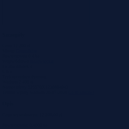
Szczegóły
Cena
12 200 zł
Miasto
Gniazdków
Powierzchnia
0.4 ha
Województwo
mazowieckie
Liczba działek
4
Ulica
Tryb sprzedaży
Przetarg
Wadium
2 400 zł
Numer oferty
525570X1230884943
Termin wpłaty wadium
20-07-2026
Co to znaczy?
Opis
Cena wywoławcza: 12 200,00 zł
Powierzchnia: 0,4000 ha