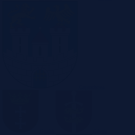
Częstochowa
Gdańsk
Gdynia