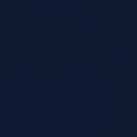
Liczba pokoi
2
Piętro
1
Tryb sprzedaży
Licytacja komornicza
Wadium
21 000 zł
Numer oferty
525542X1230819367
Termin wpłaty wadium
03-08-2026
Co to znaczy?
Opis
Lokal mieszkalny o powierzchni ok. 46 m² położony w Mielcu, w
budynku z lat 70., składający się z 2 pokoi, jasnej kuchni, łazienki z
WC, przedpokoju, z balkonem i piwnicą, w standardzie do
odświeżenia. Nieruchomość stanowiąca pełną własność jest
przedmiotem elektronicznej licytacji komorniczej, z ceną wywołania
157 500 zł.