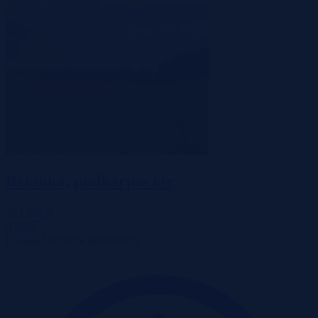
Bzianka, podkarpackie
103 400 zł
2
9 zł/m
Działka
Licytacja komornicza