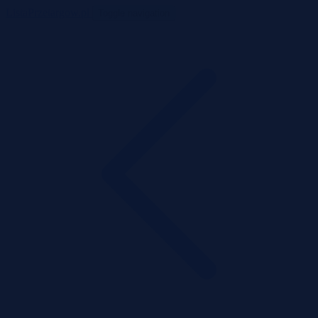
ListaPrzetargow.pl
Toggle navigation