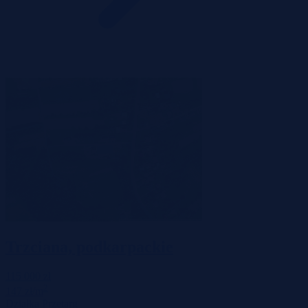
Trzciana, podkarpackie
115 000 zł
2
147 zł/m
Działka
Przetarg