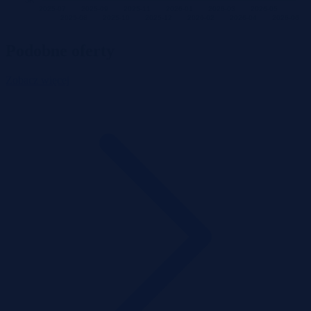
3K
2025-07
2025-09
2025-11
2026-01
2026-03
2026-05
2025-08
2025-10
2025-12
2026-02
2026-04
2026-06
Podobne oferty
Zobacz więcej