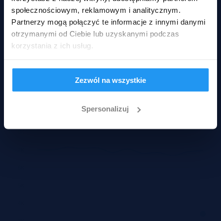
społecznościowym, reklamowym i analitycznym.
Partnerzy mogą połączyć te informacje z innymi danymi
otrzymanymi od Ciebie lub uzyskanymi podczas
korzystania z ich usług.
Pokaż ofertę
Zezwól na wszystkie
Historyczne ceny
Spersonalizuj
Średnie ceny za m2 mieszkań - Mielec
8K
7K
6K
5K
4K