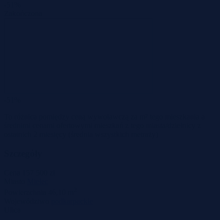
-51%
Zakończona
-51%
To różnica pomiędzy ceną wywoławczą za m² tego mieszkania a
średnimi cenami ofertowymi mieszkań z tego miasta/dzielnicy z
ostatnich 2 miesięcy
(średnia wszystkich metraży)
Szczegóły
Cena
157 500 zł
Miasto
Mielec
2
Powierzchnia
46,10 m
Województwo
podkarpackie
Ulica