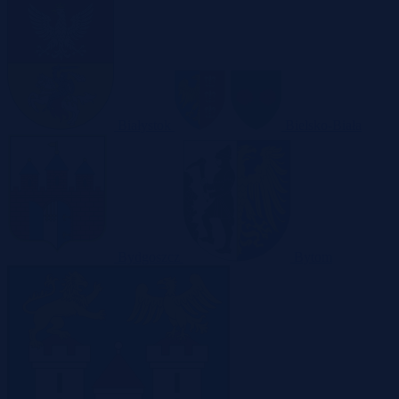
Białystok
Bielsko-Biała
Bydgoszcz
Bytom