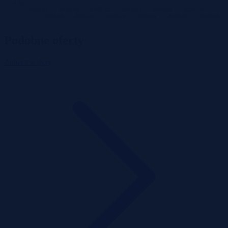
4.5K
2025-07
2025-09
2025-11
2026-01
2026-03
2026-05
2025-08
2025-10
2025-12
2026-02
2026-04
2026-06
Podobne oferty
Zobacz więcej