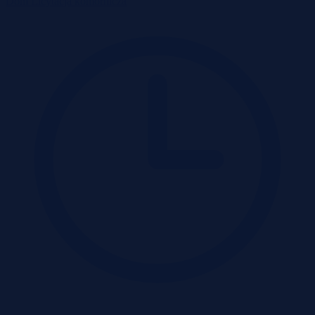
Dom
Licytacja komornicza