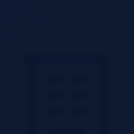
Wróć do listy
Zgierz, łódzkie
80 850 zł
2
4 756 zł/m