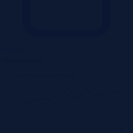
Pokaż ofertę
Historyczne ceny
Średnie ceny za m2 mieszkań - Zgierz
7.5K
7K
6.5K
6K
5.5K
5K