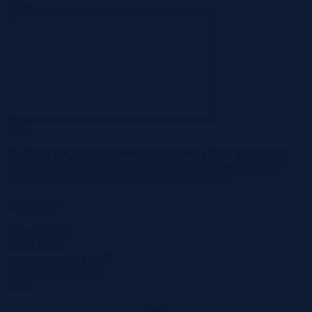
-32%
-32%
To różnica pomiędzy ceną wywoławczą za m² tego mieszkania a
średnimi cenami ofertowymi mieszkań z tego miasta/dzielnicy z
ostatnich 2 miesięcy
(średnia wszystkich metraży)
Szczegóły
Cena
80 850 zł
Miasto
Zgierz
2
Powierzchnia
17,00 m
Województwo
łódzkie
Ulica