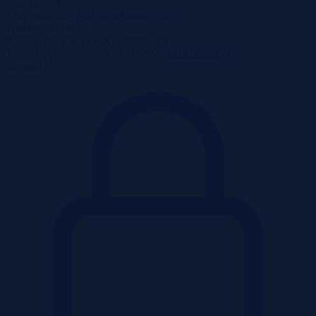
Piętro
parter
Tryb sprzedaży
Licytacja komornicza
Wadium
10 780 zł
Numer oferty
525536X1230805315
Termin wpłaty wadium
01-09-2026
Co to znaczy?
Kontakt