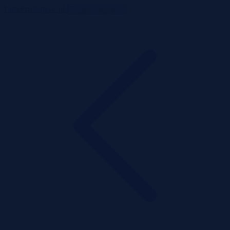
ListaPrzetargow.pl
Toggle navigation