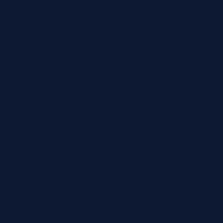
Wadium 12-10-2026
Zgierz, łódzkie
320 913 zł
2
3 248 zł/m