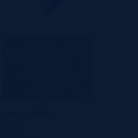
Zgierz, łódzkie
315 000 zł
2
315 zł/m
Działka
Przetarg