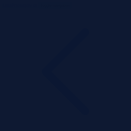
ListaPrzetargow.pl
Toggle navigation