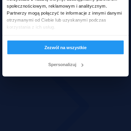
społecznościowym, reklamowym i analitycznym.
Partnerzy mogą połączyć te informacje z innymi danymi
Pokaż ofertę
otrzymanymi od Ciebie lub uzyskanymi podczas
Podobne oferty
korzystania z ich usług.
Zobacz więcej
Zezwól na wszystkie
Spersonalizuj