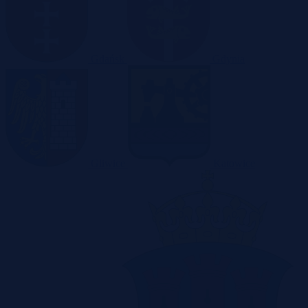
Gdańsk
Gdynia
Gliwice
Katowice