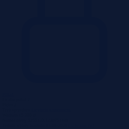
Pokaż
Liczba pokoi
2
Piętro
2
Tryb sprzedaży
Licytacja komornicza
Wadium
15 200 zł
Numer oferty
525513X1230751449
Termin wpłaty wadium
03-08-2026
Co to znaczy?