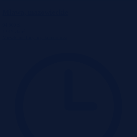
Mława, mazowieckie
94 800 zł
2
1 915 zł/m
Mieszkanie
Licytacja komornicza