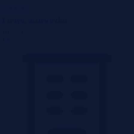
Wróć do listy
Luszyn, mazowieckie
101 333 zł
2
1 891 zł/m