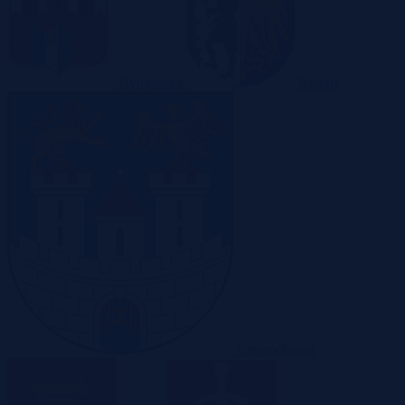
Bydgoszcz
Bytom
Częstochowa