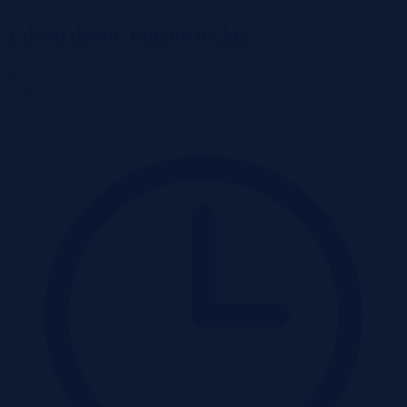
Edwardowo, mazowieckie
497 312 zł
2
7 086 zł/m
Dom
Licytacja komornicza