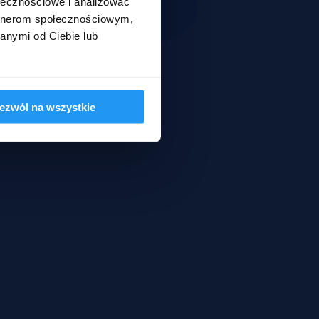
ołecznościowe i analizować
artnerom społecznościowym,
anymi od Ciebie lub
ezwól na wszystkie