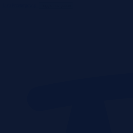
ListaPrzetargow.pl
Toggle navigation