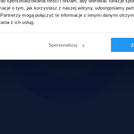
do spersonalizowania treści i reklam, aby oferować funkcje sp
ormacje o tym, jak korzystasz z naszej witryny, udostępniamy p
Partnerzy mogą połączyć te informacje z innymi danymi otrzym
nia z ich usług.
Spersonalizuj
Z