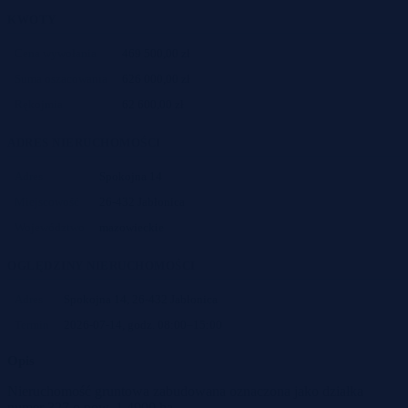
KWOTY
Cena wywołania
469 500,00 zł
Suma oszacowania
626 000,00 zł
Rękojmia
62 600,00 zł
ADRES NIERUCHOMOŚCI
Adres
Spokojna 14
Miejscowość
26-432 Jabłonica
Województwo
mazowieckie
OGLĘDZINY NIERUCHOMOŚCI
Adres
Spokojna 14, 26-432 Jabłonica
Termin
2026-07-14, godz. 08:00–15:00
Opis
Nieruchomość gruntowa zabudowana oznaczona jako działka
numer 327 o pow. 1,4900 ha.