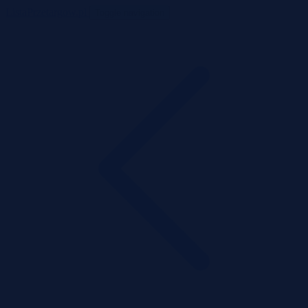
ListaPrzetargow.pl
Toggle navigation