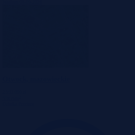
Wadium 08-09-2026
Otwock, mazowieckie
2 933 000 zł
2
578 zł/m
Działka
Przetarg