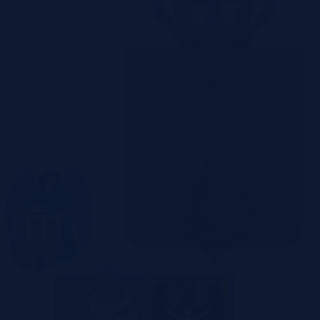
Toruń