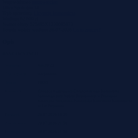
Województwo
mazowieckie
Ulica
Spokojna 14
Tryb sprzedaży
Licytacja komornicza
Wadium
62 600 zł
Numer oferty
525485X1230685873
Termin wpłaty wadium
28-07-2026
Co to znaczy?
Opis
DANE LICYTACJI
Sygnatura
Km 39/23
Typ licytacji
stacjonarna
Termin
FIRST
Komornik
Zastępca Eugeniusza Chruścińskiego Komornika
Sądowego przy Sądzie Rejonowym w Przysusze
Katarzyna Siekańska-Ptaszyńska Kancelaria Komornicza
nr I w Przysusze
Początek
29.07.2026 10:30
Zakończenie
29.07.2026 21:59
Przystąpienie do
28.07.2026 21:59