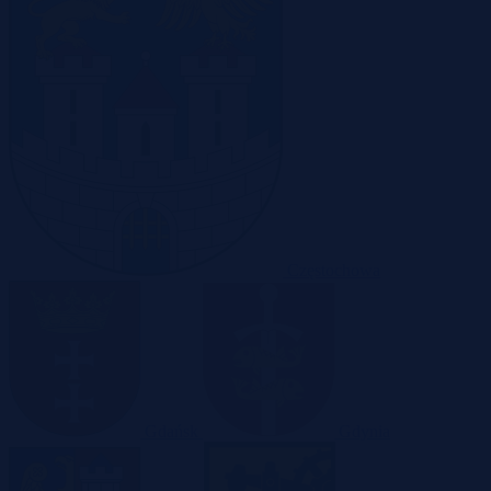
Częstochowa
Gdańsk
Gdynia