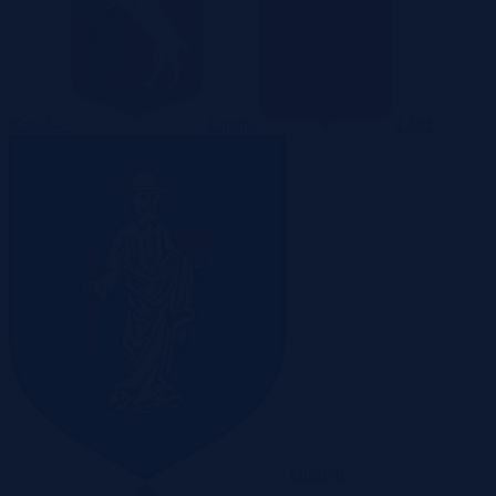
Kraków
Lublin
Łódź
Olsztyn