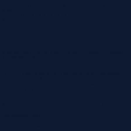
w obrębie Pierzyska-Baranowo, gm. Łubowo, zapisanych w
księdze
wieczystej nr XXXX/XXXXXXXX/X (bez obciążeń) w Sądzie
Rejonowym
w Gnieźnie
Nieruchomość gruntowa oznaczona w ewidencji gruntów jako
działka o nr ewid. 276/13
o powierzchni 0.1087 ha. Cena wywoławcza brutto w wysokości
133.800,00 zł, (słownie: sto
trzydzieści trzy tysiące osiemset zł 00/100). W przeliczeniu na euro
cena wywoławcza brutto wynosi
31.510,53 euro wg kursu NBP z dnia 08.06.2026 r. Warunkiem
przystąpienia do przetargu jest
wpłata wadium. Wadium wynosi 15.000,00 zł (słownie: piętnaście
tysięcy zł 00/100)
Przetarg odbędzie się w dniu 14 lipca 2026 r. o godz. 110 w
Urzędzie Gminy w Łubowie
(sala konferencyjna).
Wadium należy wpłacić na rachunek bankowy Gminy Łubowo Nr