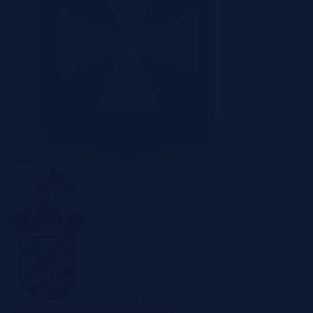
Radom
Rzeszów
Sosnowiec