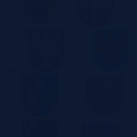
Lubuskie
Łódzkie
Małopolskie
Mazowieckie
Opolskie
Podkarpackie