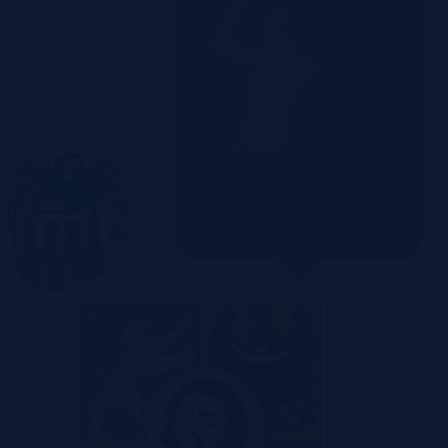
Toruń