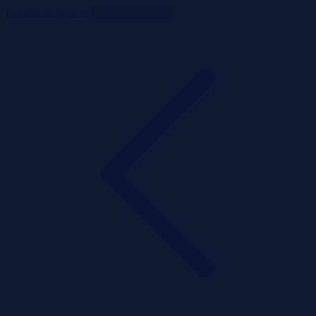
ListaPrzetargow.pl
Toggle navigation