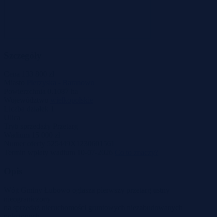
Szczegóły
Cena
133 800 zł
Miasto
Pierzyska - Baranowo
Powierzchnia
0.1087 ha
Województwo
wielkopolskie
Liczba działek
1
Ulica
Tryb sprzedaży
Przetarg
Wadium
15 000 zł
Numer oferty
525449X1230601561
Termin wpłaty wadium
10-07-2026
Co to znaczy?
Opis
Wójt Gminy Łubowo ogłasza pierwszy przetarg ustny
nieograniczony
na sprzedaż nieruchomości gruntowych niezabudowanych
położonych