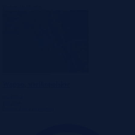
Wadium 10-08-2026
Wapno, wielkopolskie
442 000 zł
2
120 zł/m
Działka
Zakup od syndyka