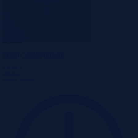
Śrem, wielkopolskie
319 000 zł
2
290 zł/m
Działka
Przetarg