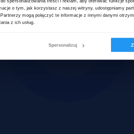
do spersonalizowania treści i reklam, aby oferować funkcje sp
ormacje o tym, jak korzystasz z naszej witryny, udostępniamy p
Partnerzy mogą połączyć te informacje z innymi danymi otrzym
nia z ich usług.
Spersonalizuj
Z