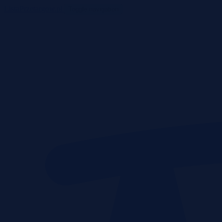
ListaPrzetargow.pl
Toggle navigation