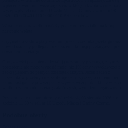
pieniądzu w terminie do dnia 28 lipca 2026 r. (włącznie). Za datę
wpłacenia wadium uważa się dzień, w którym kwota wymieniona
wyżej wpłynęła na konto Urzędu Miasta i Gminy Czarne nr 98
9326 0006 0040 0116 2000 0110 BS Człuchów.
W tytule wpłaty wadium należy podać numer działki, na którą
następuje wpłata.
Oryginał dowodu wpłaty wadium przez uczestnika przetargu oraz
dowód osobisty podlegają przedłożeniu komisji przetargowej przed
otwarciem przetargu.
O wysokości postąpienia decydują uczestnicy przetargu, z tym że
postąpienie nie może wynosić mniej niż 1% ceny wywoławczej z
zaokrągleniem do pełnych dziesiątek złotych. Jeżeli żaden z
uczestników przetargu nie zaoferuje ceny wyższej o co najmniej
jedno postąpienie powyżej ceny wywoławczej lub nikt nie wpłaci
wadium w terminie przetarg zakończy się wynikiem negatywnym.
Przetarg ustny nieograniczony odbędzie się 03 sierpnia 2026 r. o
godzinie 11 30 w sali nr 16 Urzędu Miasta i Gminy Czarne.
Podobne oferty
Zobacz więcej