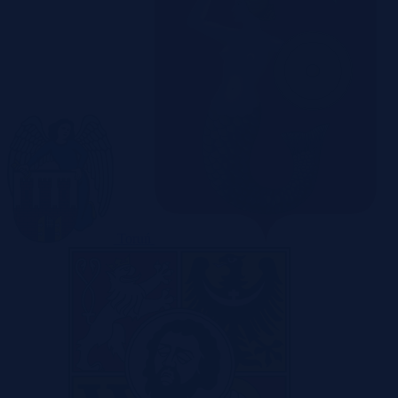
Toruń