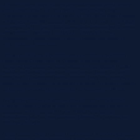
Zgodnie z miejscowym planem zagospodarowania przestrzennego
części obrębu miasta Czarne i części obrębu geodezyjnego
Nadziejewo uchwaloną Uchwałą Nr XLVIII/201/10 Rady Miejskiej
w Czarnem z dnia 08 listopada 2010 r. (Dz. Urz. Woj. Pom. z dnia
30 sierpnia 2011 r., poz. 2149) działka zlokalizowana jest na terenie
oznaczonym symbolem: D.5.MNw,U – tereny zabudowy
mieszkaniowej jednorodzinnej i małych domów mieszkalnych
wielorodzinnych oraz usług.
Działka nr 140/1 ark. 8 położona jest na obrzeżu, w pośredniej
części miasta Czarne, przy ul. Wąskiej. Sąsiedztwo stanowi
zabudowa mieszkaniowa jednorodzinna i wielorodzinna. Działka
posiada możliwość uzbrojenia w pełne media. Dostęp do drogi
publicznej, o nawierzchni nieutwardzonej. Teren nieruchomości
płaski. Granice działki tworzą kształt wielokąta. Na działce znajduje
się budynek gospodarczy o powierzchni zabudowy 26,00 m2.
W rejestrze gruntów i budynków prowadzonym przez Starostę
Człuchowskiego działka nr 140/1 ark. 8 opisana jest jako tereny
mieszkaniowe o symbolu B o pow. 0,0862 ha, a budynek
gospodarczy jako budynek transportu i łączności o powierzchni
zabudowy 26,00 m2.
Nieruchomość jest bez obciążeń i zobowiązań. Nabywca przejmuje
nieruchomość w stanie istniejącym. Zbycie nieruchomości będącej