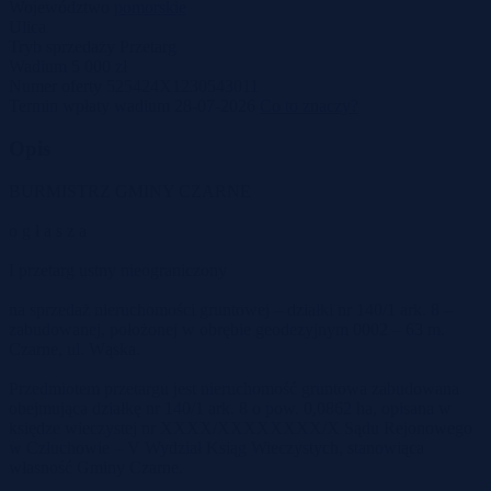
Województwo
pomorskie
Ulica
Tryb sprzedaży
Przetarg
Wadium
5 000 zł
Numer oferty
525424X1230543011
Termin wpłaty wadium
28-07-2026
Co to znaczy?
Opis
BURMISTRZ GMINY CZARNE
o g ł a s z a
I przetarg ustny nieograniczony
na sprzedaż nieruchomości gruntowej – działki nr 140/1 ark. 8 –
zabudowanej, położonej w obrębie geodezyjnym 0002 – 63 m.
Czarne, ul. Wąska.
Przedmiotem przetargu jest nieruchomość gruntowa zabudowana
obejmująca działkę nr 140/1 ark. 8 o pow. 0,0862 ha, opisana w
księdze wieczystej nr XXXX/XXXXXXXX/X Sądu Rejonowego
w Człuchowie – V Wydział Ksiąg Wieczystych, stanowiąca
własność Gminy Czarne.