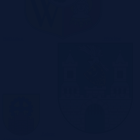
Warszawa
Wrocław
Zabrze
Zielona Góra