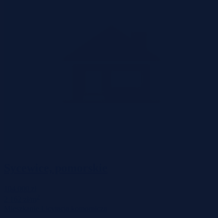
Sycewice, pomorskie
104 000 zł
2
2 162 zł/m
Mieszkanie
Licytacja komornicza