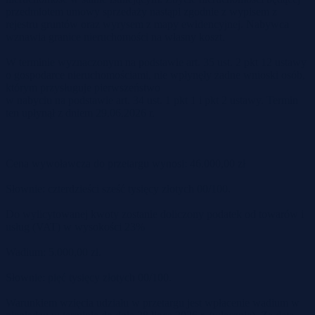
przedmiotem umowy sprzedaży nastąpi zgodnie z wypisem z
rejestru gruntów oraz wyrysem z mapy ewidencyjnej. Nabywca
wznawia granice nieruchomości na własny koszt.
W terminie wyznaczonym na podstawie art. 35 ust. 2 pkt 12 ustawy
o gospodarce nieruchomościami, nie wpłynęły żadne wnioski osób,
którym przysługuje pierwszeństwo
w nabyciu na podstawie art. 34 ust. 1 pkt 1 i pkt 2 ustawy. Termin
ten upłynął z dniem 29.06.2026 r.
Cena wywoławcza do przetargu wynosi: 46.000,00 zł
Słownie: czterdzieści sześć tysięcy złotych 00/100.
Do wylicytowanej kwoty zostanie doliczony podatek od towarów i
usług (VAT) w wysokości 23%
Wadium: 5.000,00 zł.
Słownie: pięć tysięcy złotych 00/100.
Warunkiem wzięcia udziału w przetargu jest wpłacenie wadium w