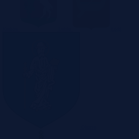
Kraków
Lublin
Łódź
Olsztyn