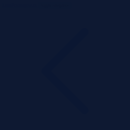
ListaPrzetargow.pl
Toggle navigation