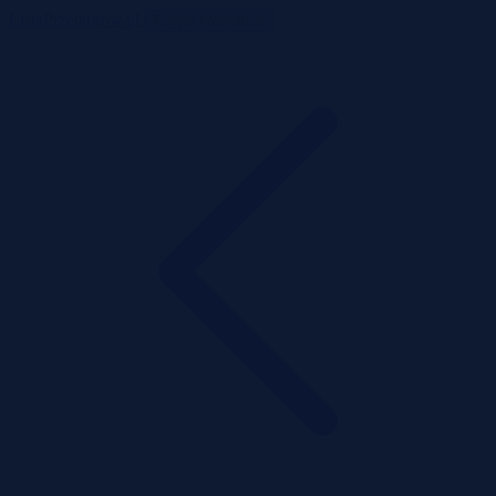
ListaPrzetargow.pl
Toggle navigation