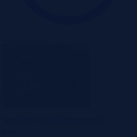
Wadium 17-08-2026
Trzebiatów, zachodniopomorskie
99 000 zł