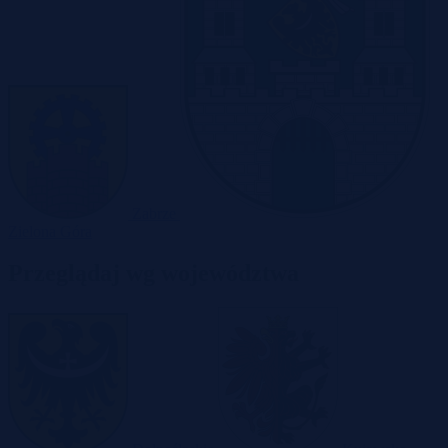
Zabrze
Zielona Góra
Przeglądaj wg województwa