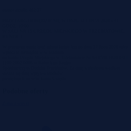
numer działki 462/27
PRZETARG ODBĘDZIE SIĘ W DNIU 31 LIPCA 2026 r. O
GODZ. 10:00
W SALI NR 15 URZĘDU MIEJSKIEGO W TRZEBIATOWIE,
RYNEK 1
W przetargu może brać udział każdy kto do dnia 27 lipca 2026 roku
wpłaci w pieniądzu w/w wadium
na konto Urzędu Miejskiego w Trzebiatowie Nr 63 8566 1026 0311
1100 2002 0006 w Bałtyckim Banku
Spółdzielczym Oddział Trzebiatów. Za datę wniesienia wadium
uważa się datę wpływu środków
pieniężnych na w/w konto Urzędu
Podobne oferty
Zobacz więcej