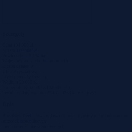
Szczegóły
Cena
104 000 zł
Miasto
Trzebiatów
Powierzchnia
0.134 ha
Województwo
zachodniopomorskie
Liczba działek
0
Ulica
Kryształowa
Tryb sprzedaży
Przetarg
Wadium
20 000 zł
Numer oferty
525401X1230489145
Termin wpłaty wadium
27-07-2026
Co to znaczy?
Opis
Burmistrz Trzebiatowa ogłasza III przetarg ustny nieograniczony na
sprzedaż następujących
nieruchomości niezabudowanych: