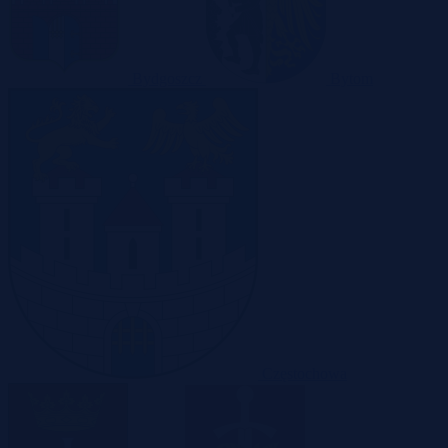
Bydgoszcz
Bytom
Częstochowa