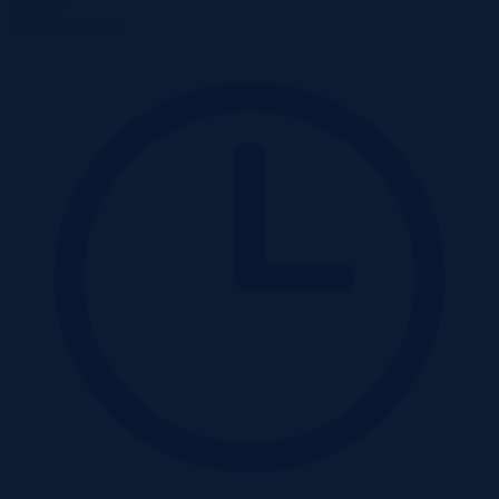
2
90 zł/m
Działka
Przetarg