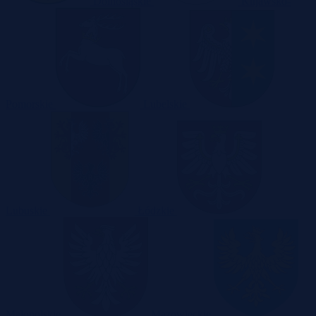
Dolnośląskie
Kujawsko-
Pomorskie
Lubelskie
Lubuskie
Łódzkie
Małopolskie
Mazowieckie