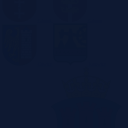
Gdańsk
Gdynia
Gliwice
Katowice