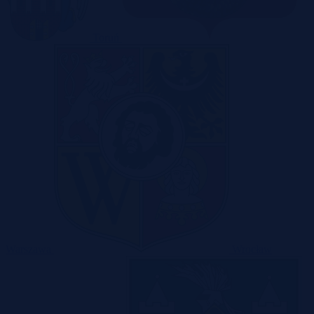
Toruń
Warszawa
Wrocław