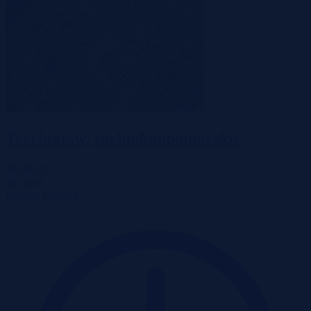
Trzebiatów, zachodniopomorskie
94 000 zł
2
90 zł/m
Działka
Przetarg