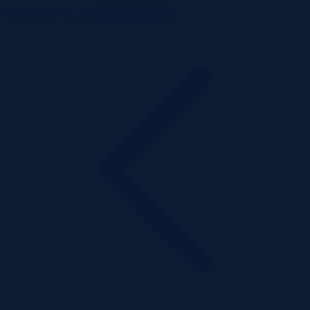
ListaPrzetargow.pl
Toggle navigation