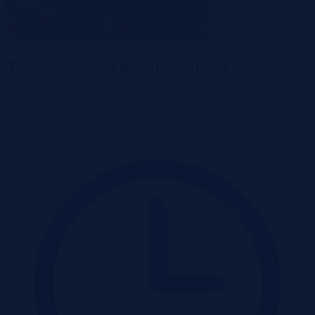
Trzebiatów, zachodniopomorskie
99 000 zł
2
90 zł/m
Działka
Przetarg