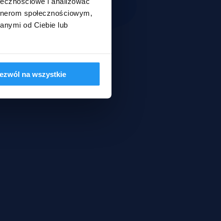
ołecznościowe i analizować
artnerom społecznościowym,
anymi od Ciebie lub
ezwól na wszystkie