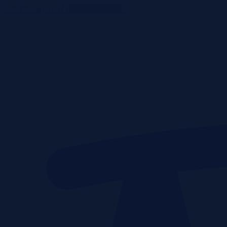
ListaPrzetargow.pl
Toggle navigation