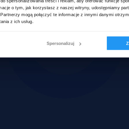
do spersonalizowania treści i reklam, aby oferować funkcje sp
ormacje o tym, jak korzystasz z naszej witryny, udostępniamy p
Partnerzy mogą połączyć te informacje z innymi danymi otrzym
nia z ich usług.
Spersonalizuj
Z