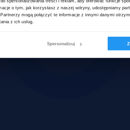
do spersonalizowania treści i reklam, aby oferować funkcje sp
ormacje o tym, jak korzystasz z naszej witryny, udostępniamy p
Partnerzy mogą połączyć te informacje z innymi danymi otrzym
nia z ich usług.
Spersonalizuj
Z