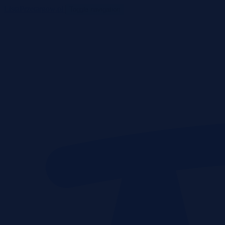
ListaPrzetargow.pl
Toggle navigation