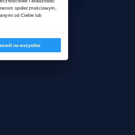
ołecznościowe i analizować
artnerom społecznościowym,
anymi od Ciebie lub
ezwól na wszystkie