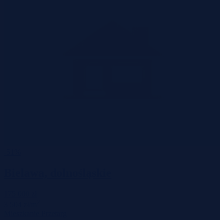
-51%
Bielawa, dolnośląskie
175 000 zł
2
3 504 zł/m
Mieszkanie
Przetarg