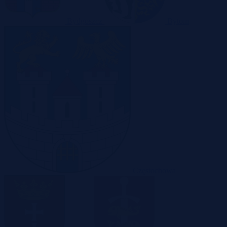
Bydgoszcz
Bytom
Częstochowa