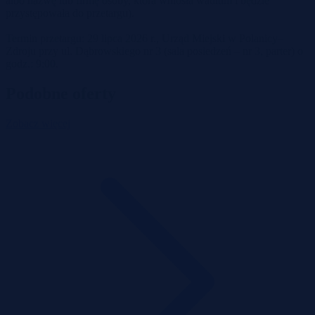
albo nazwę lub firmę osoby, która wniosła wadium i będzie
przystępowała do przetargu).
Termin przetargu: 29 lipca 2026 r., Urząd Miejski w Polanicy–
Zdroju przy ul. Dąbrowskiego nr 3 (sala posiedzeń – nr 3, parter) o
godz.: 9:00.
Podobne oferty
Zobacz więcej