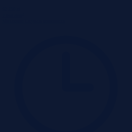
92 250 zł
2
2 064 zł/m
Mieszkanie
Licytacja komornicza