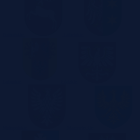
Pomorskie
Lubelskie
Lubuskie
Łódzkie
Małopolskie
Mazowieckie