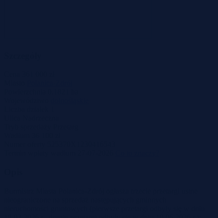
Szczegóły
Cena
361 000 zł
Miasto
Polanica-Zdrój
Powierzchnia
0.1821 ha
Województwo
dolnośląskie
Liczba działek
1
Ulica
Nadrzeczna
Tryb sprzedaży
Przetarg
Wadium
36 100 zł
Numer oferty
525370X1230416543
Termin wpłaty wadium
27-07-2026
Co to znaczy?
Opis
Burmistrz Miasta Polanica-Zdrój ogłasza trzecie przetargi ustne
nieograniczone na sprzedaż następujących gminnych
nieruchomości gruntowych (pierwsze przetargi odbyły się w dniu
18.03.2026 r., drugie przetargi odbyły się w dniu 10.06.2026 r.):