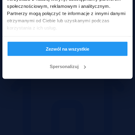
społecznościowym, reklamowym i analitycznym.
Partnerzy mogą połączyć te informacje z innymi danymi
Mieszkania
otrzymanymi od Ciebie lub uzyskanymi podczas
korzystania z ich usług.
Zezwól na wszystkie
Spersonalizuj