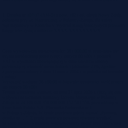
1. Działka nr 107/17 (AM-5) o pow. 1821 m², obręb Nowy Zdrój,
położona przy ul. Nadrzecznej w Polanicy-Zdroju, dla której
Sąd Rejonowy w Kłodzku V Wydział Ksiąg Wieczystych prowadzi
księgę wieczystą o numerze XXXX/XXXXXXXX/X.
Cena wywoławcza nieruchomości: 361 000,00 zł netto (słownie:
trzysta sześćdziesiąt jeden tysięcy złotych 00/100) + podatek
VAT w wysokości obowiązującej w dniu zawarcia umowy
przenoszącej własność nieruchomości (aktualnie 23%, zgodnie
z przepisami ustawy z dnia 11 marca 2004 r. o podatku od towarów
i usług).
Wysokość wadium: 36 100,00 zł (słownie: trzydzieści sześć tysięcy
sto złotych 00/100)
Termin wniesienia wadium: do dnia 27 lipca 2026 r. (liczy się data
wpływu) na rachunek bankowy Urzędu Miejskiego w Polanicy–
Zdroju nr 24 109 028 350 000 000 152 543 550, prowadzony w
Erste Bank Polska S.A. Placówka Partnerska nr 1
w Polanicy-Zdroju. W tytule przelewu należy wpisać „Przetarg,
działka nr …”. Z tytułu przelewu powinno również wynikać,
za kogo zostało wniesione wadium (należy podać imię i nazwisko