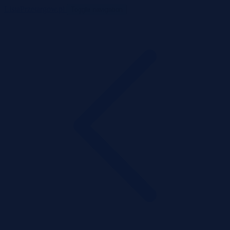
ListaPrzetargow.pl
Toggle navigation