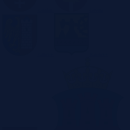
Gdańsk
Gdynia
Gliwice
Katowice