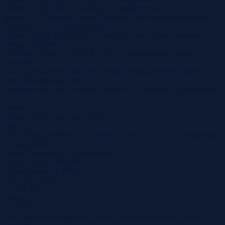
080906_5.0001.366/6, położonej w miejscowości
Brody, ul. III Dywizji, gmina Sulechów, dla której Sąd Rejonowy w
Świebodzinie VII Zamiejscowy
Wydział Ksiąg Wieczystych z siedzibą w Sulechowie prowadzi
księgę wieczystą
o numerze XXXX/XXXXXXXX/X. Nieruchomość stanowi
własność
Grunt o powierzchni 482 m2 według rejestru gruntów opisany jest,
jako zurbanizowane tereny
niezabudowane lub w trakcie zabudowy i oznaczony symbolem Bp.
Termin
10 lipca 2026 roku, godz. 10:00
Miejsce
Drugi Urząd Skarbowy w Zielonej Górze przy ulicy dr. Pieniężnego
24, pokój 606
Wartość szacunkowa nieruchomości
- kwota netto 19 000,00 zł
- kwota brutto 23 370,00 zł
Cena wywołania
17 527,50 zł
Wadium
2 337,00 zł
Warunkiem przystąpienia do licytacji nieruchomości jest wpłata