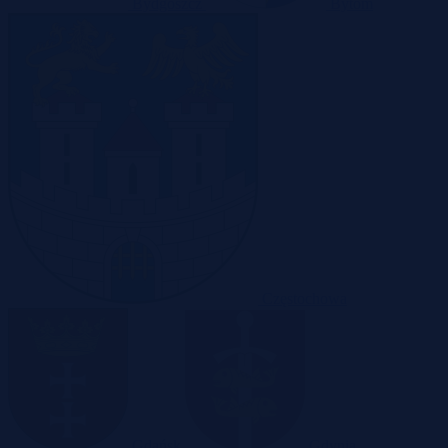
Bydgoszcz
Bytom
Częstochowa
Gdańsk
Gdynia