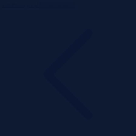
ListaPrzetargow.pl
Toggle navigation