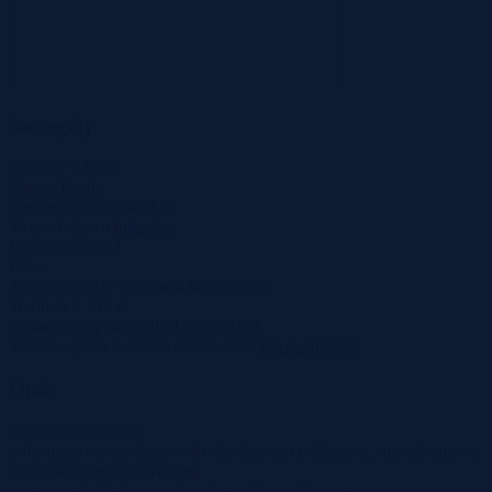
Szczegóły
Cena
17 528 zł
Miasto
Brody
Powierzchnia
0.0482 ha
Województwo
lubuskie
Liczba działek
1
Ulica
Tryb sprzedaży
Licytacja komornicza
Wadium
2 337 zł
Numer oferty
525360X1230393123
Termin wpłaty wadium
09-07-2026
Co to znaczy?
Opis
Szanowni Państwo,
informuję o sprzedaży, w drodze licytacji publicznej, nieruchomości
gruntowej niezabudowanej,
oznaczonej działką ewidencyjną o identyfikatorze