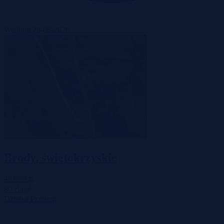
Wadium 28-08-2026
Brody, świętokrzyskie
40 000 zł
2
80 zł/m
Działka
Przetarg