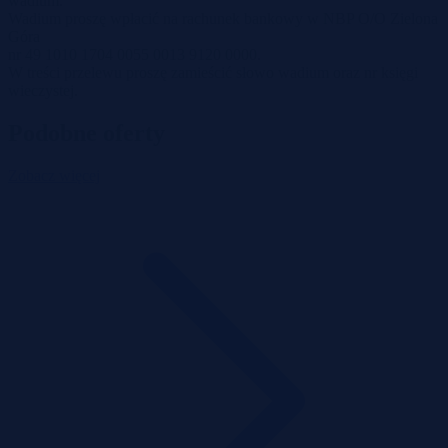
wadium.
Wadium proszę wpłacić na rachunek bankowy w NBP O/O Zielona
Góra
nr 49 1010 1704 0055 0013 9120 0000.
W treści przelewu proszę zamieścić słowo wadium oraz nr księgi
wieczystej.
Podobne oferty
Zobacz więcej