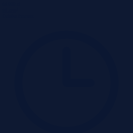
64 000 zł
2
80 zł/m
Działka
Przetarg