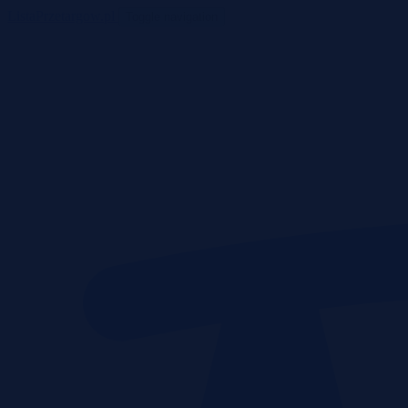
ListaPrzetargow.pl
Toggle navigation