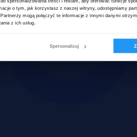
do spersonalizowania treści i reklam, aby oferować funkcje sp
ormacje o tym, jak korzystasz z naszej witryny, udostępniamy p
Partnerzy mogą połączyć te informacje z innymi danymi otrzym
nia z ich usług.
Spersonalizuj
Z