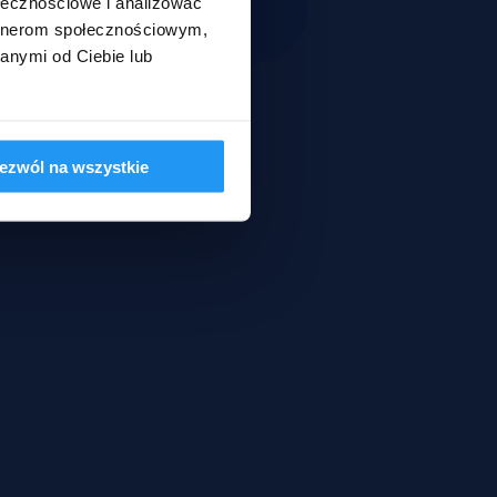
ołecznościowe i analizować
artnerom społecznościowym,
anymi od Ciebie lub
ezwól na wszystkie