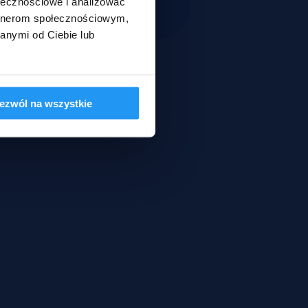
ołecznościowe i analizować
artnerom społecznościowym,
anymi od Ciebie lub
ezwól na wszystkie