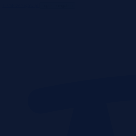
ListaPrzetargow.pl
Toggle navigation