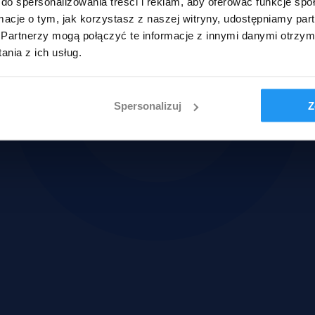
do spersonalizowania treści i reklam, aby oferować funkcje sp
ormacje o tym, jak korzystasz z naszej witryny, udostępniamy p
Partnerzy mogą połączyć te informacje z innymi danymi otrzym
nia z ich usług.
Spersonalizuj
Z