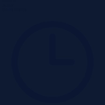
2
24 zł/m
Działka
Przetarg