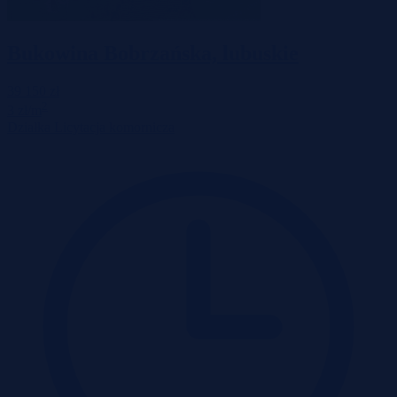
Bukowina Bobrzańska, lubuskie
39 150 zł
2
3 zł/m
Działka
Licytacja komornicza