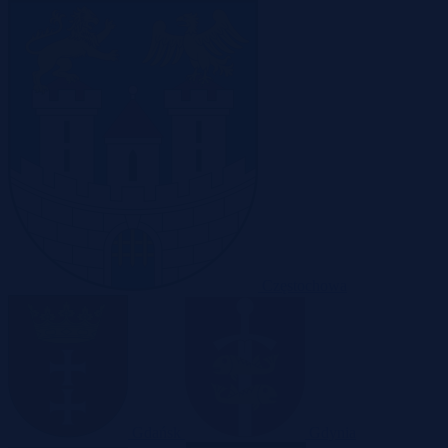
Częstochowa
Gdańsk
Gdynia