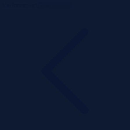
ListaPrzetargow.pl
Toggle navigation