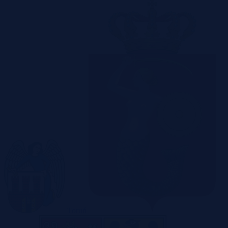
Toruń