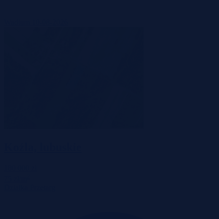
Wadium 10-08-2026
Koźla, lubuskie
180 000 zł
2
75 zł/m
Działka
Przetarg