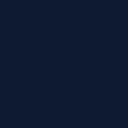
Szczegóły
Cena
83 000 zł
Miasto
Piotrów
Powierzchnia
0.3025 ha
Województwo
lubuskie
Liczba działek
1
Ulica
Tryb sprzedaży
Przetarg
Wadium
16 600 zł
Numer oferty
525327X1230315837
Termin wpłaty wadium
24-07-2026
Co to znaczy?
Opis
Cena wywoławcza: 83 000,00 zł
Powierzchnia: 0,3025 ha