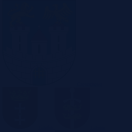
Częstochowa
Gdańsk
Gdynia