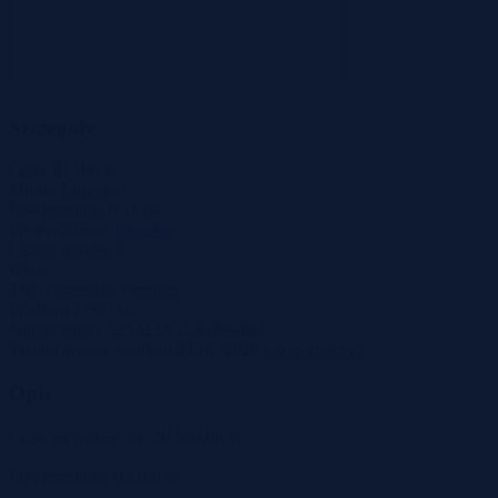
Szczegóły
Cena
20 500 zł
Miasto
Lutynka
Powierzchnia
0.11 ha
Województwo
lubuskie
Liczba działek
1
Ulica
Tryb sprzedaży
Przetarg
Wadium
2 050 zł
Numer oferty
525323X1230306469
Termin wpłaty wadium
24-07-2026
Co to znaczy?
Opis
Cena wywoławcza: 20 500,00 zł
Powierzchnia: 0,1100 ha