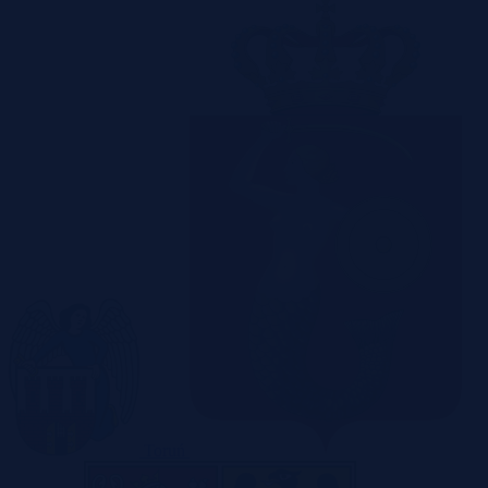
Toruń