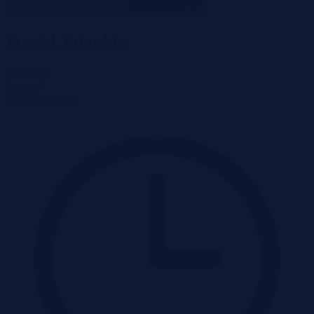
Trzciel, lubuskie
54 500 zł
2
84 zł/m
Działka
Przetarg