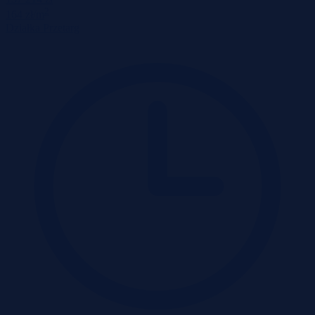
2
164 zł/m
Działka
Przetarg