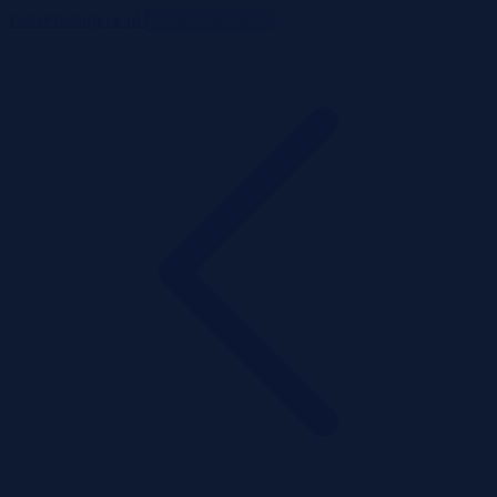
ListaPrzetargow.pl
Toggle navigation